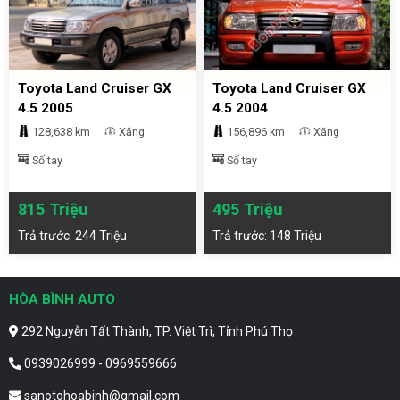
Toyota Land Cruiser GX
Toyota Land Cruiser GX
4.5 2005
4.5 2004
128,638 km
Xăng
156,896 km
Xăng
Số tay
Số tay
815 Triệu
495 Triệu
Trả trước: 244 Triệu
Trả trước: 148 Triệu
HÒA BÌNH AUTO
292 Nguyễn Tất Thành, TP. Việt Trì, Tỉnh Phú Thọ
0939026999 - 0969559666
sanotohoabinh@gmail.com