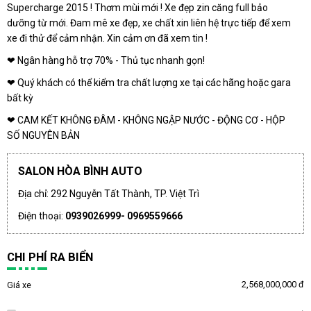
Supercharge 2015 ! Thơm mùi mới ! Xe đẹp zin căng full bảo
dưỡng từ mới. Đam mê xe đẹp, xe chất xin liên hệ trực tiếp để xem
xe đi thử để cảm nhận. Xin cảm ơn đã xem tin !
❤ Ngân hàng hỗ trợ 70% - Thủ tục nhanh gọn!
❤ Quý khách có thể kiểm tra chất lượng xe tại các hãng hoặc gara
bất kỳ
❤ CAM KẾT KHÔNG ĐÂM - KHÔNG NGẬP NƯỚC - ĐỘNG CƠ - HỘP
SỐ NGUYÊN BẢN
SALON HÒA BÌNH AUTO
Địa chỉ: 292 Nguyễn Tất Thành, TP. Việt Trì
Điện thoại:
0939026999- 0969559666
CHI PHÍ RA BIỂN
2,568,000,000 đ
Giá xe