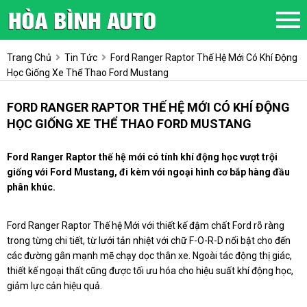
Trang Chủ
Tin Tức
Ford Ranger Raptor Thế Hệ Mới Có Khí Động
Học Giống Xe Thể Thao Ford Mustang
FORD RANGER RAPTOR THẾ HỆ MỚI CÓ KHÍ ĐỘNG
HỌC GIỐNG XE THỂ THAO FORD MUSTANG
Ford Ranger Raptor thế hệ mới có tính khí động học vượt trội
giống với Ford Mustang, đi kèm với ngoại hình cơ bắp hàng đầu
phân khúc.
Ford Ranger Raptor Thế hệ Mới với thiết kế đậm chất Ford rõ ràng
trong từng chi tiết, từ lưới tản nhiệt với chữ F-O-R-D nổi bật cho đến
các đường gân mạnh mẽ chạy dọc thân xe. Ngoài tác động thị giác,
thiết kế ngoại thất cũng được tối ưu hóa cho hiệu suất khí động học,
giảm lực cản hiệu quả.