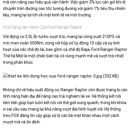
mà còn nâng cao hiệu quả vận hành. Việc giảm 3% lực cản gió khi di
chuyển trên đường cao tốc tương đương với giảm 1% tiêu thụ nhiên
liệu, mang lại lợi ích về mặt kinh tế và môi trường.
Khả Năng Vận Hành Của Ford Ranger Raptor
Với động cơ 2.0L Bi-turbo vượt trội, mang lại công suất 210PS và
mô-men xoắn 500Nm, cùng với hộp số tự động 10 cấp và sự linh
hoạt của các chế độ lái, bao gồm cả chế độ Baja, Ford Ranger Raptor
Thế hệ Mới là một chiếc bán tải vô cùng mạnh mẽ và vượt trội nhất
trong phân khúc.
Không chỉ về hiệu suất động cơ, Ranger Raptor còn được trang bị các
tính năng hiện đại để nâng cao trải nghiệm lái xe. Hệ thống kết nối
tiên tiến giúp bạn luôn kết nối với thế giới xung quanh, trong khi khóa
vi sai cầu sau mang lại khả năng vượt địa hình tuyệt vời. Hệ thống
treo FOX đáng tin cậy giúp xử lý các bề mặt khác nhau một cách
mượt mà và ổn định.