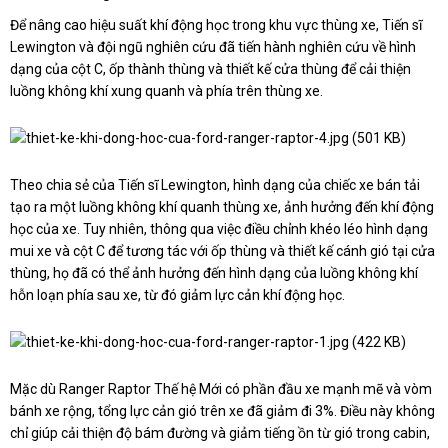
Để nâng cao hiệu suất khí động học trong khu vực thùng xe, Tiến sĩ
Lewington và đội ngũ nghiên cứu đã tiến hành nghiên cứu về hình
dạng của cột C, ốp thành thùng và thiết kế cửa thùng để cải thiện
luồng không khí xung quanh và phía trên thùng xe.
Theo chia sẻ của Tiến sĩ Lewington, hình dạng của chiếc xe bán tải
tạo ra một luồng không khí quanh thùng xe, ảnh hưởng đến khí động
học của xe. Tuy nhiên, thông qua việc điều chỉnh khéo léo hình dạng
mui xe và cột C để tương tác với ốp thùng và thiết kế cánh gió tại cửa
thùng, họ đã có thể ảnh hưởng đến hình dạng của luồng không khí
hỗn loạn phía sau xe, từ đó giảm lực cản khí động học.
Mặc dù Ranger Raptor Thế hệ Mới có phần đầu xe mạnh mẽ và vòm
bánh xe rộng, tổng lực cản gió trên xe đã giảm đi 3%. Điều này không
chỉ giúp cải thiện độ bám đường và giảm tiếng ồn từ gió trong cabin,