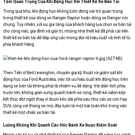
Tầm Quan Trọng Của Khí Động Học Với Thiết Kế Xe Bán Tải
Trong quá khứ, khí động học không luôn đóng vai trò quan trọng
trong thiết kế của dòng xe Ranger Raptor hoặc dòng xe Ranger nói
chung. Tuy nhiên, với sự gia tăng của khách hàng lựa chọn xe bán tải
cho công việc, gia đình và giải trí, những nhà thiết kế đã phải cải tiến
thiết kế xe bán tải để đáp ứng các mong đợi về hiệu suất và tinh tế từ
phía khách hàng.
Theo Tiến sĩ Neil Lewington, chuyên gia kỹ thuật và giám sát khí
động học của Ford Australia, việc tối ưu hiệu suất khí động học trên
dạng xe bán tải không phải là nhiệm vụ dễ dàng. Với diện tích phía
trước lớn, không gian xung quanh bánh xe rộng, thiết kế cabin kép
kết thúc đột ngột thay vì được kéo dài phía sau như các xe con hay
SUV, cộng với thùng xe mở, đây luôn là một bài toán khó trong việc
thiết kế một chiếc xe bán tải.
Luồng Không Khí Quanh Các Hốc Bánh Xe Được Kiểm Soát
Nhóm các kỹ sư và nhà thiết kế của Ranger Raptor đã sáng tạo cách