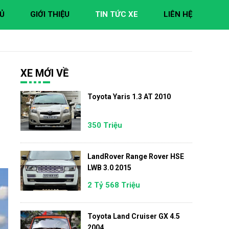
Ủ
GIỚI THIỆU
TIN TỨC XE
LIÊN HỆ
XE MỚI VỀ
Toyota Yaris 1.3 AT 2010
350 Triệu
LandRover Range Rover HSE
LWB 3.0 2015
2 Tỷ 568 Triệu
Toyota Land Cruiser GX 4.5
2004