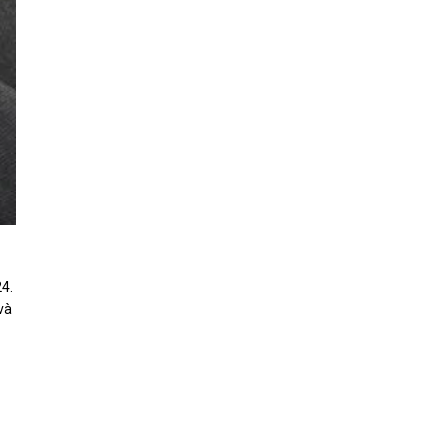
24.
và