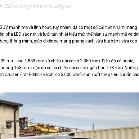
o 2024 có phong cách thiết kế vuông vức
ế SUV mạnh mẽ và linh hoạt, tuy nhiên, đã có một số cải tiến nhằm mang
èn pha LED sắc nét và lưới tản nhiệt kiểu mới thể hiện sự mạnh mẽ và tin
ử dụng thông minh, giúp chiếc xe mang phong cách vừa bụi bặm, vừa cao
.139 mm, cao 1.859 mm và chiều dài cơ sở 2.850 mm. Điều đó có nghĩa,
 khoảng 163 mm mặc dù xe có chiều dài cơ sở ngắn hơn 173 mm. Những
d Cruiser First Edition và chỉ có 5.000 chiếc sản xuất theo tiêu chuẩn ca