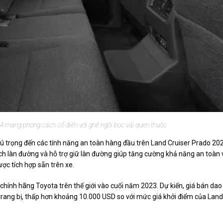
4 mang phong cách cổ điển với ghế ngồi bọc vải quen thuộc
chú trọng đến các tính năng an toàn hàng đầu trên Land Cruiser Prado 20
h làn đường và hỗ trợ giữ làn đường giúp tăng cường khả năng an toàn 
ợc tích hợp sẵn trên xe.
 chính hãng Toyota trên thế giới vào cuối năm 2023. Dự kiến, giá bán dao
 trang bị, thấp hơn khoảng 10.000 USD so với mức giá khởi điểm của Land