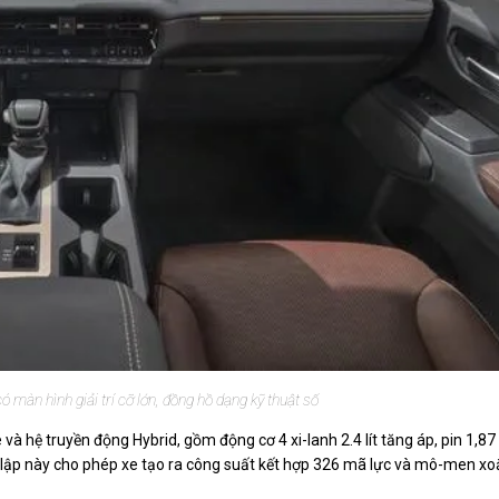
 màn hình giải trí cỡ lớn, đồng hồ dạng kỹ thuật số
và hệ truyền động Hybrid, gồm động cơ 4 xi-lanh 2.4 lít tăng áp, pin 1,87
ết lập này cho phép xe tạo ra công suất kết hợp 326 mã lực và mô-men x