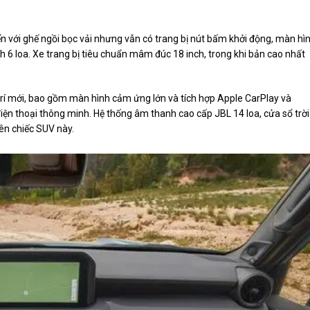
 với ghế ngồi bọc vải nhưng vẫn có trang bị nút bấm khởi động, màn hì
anh 6 loa. Xe trang bị tiêu chuẩn mâm đúc 18 inch, trong khi bản cao nhất
 trí mới, bao gồm màn hình cảm ứng lớn và tích hợp Apple CarPlay và
điện thoại thông minh. Hệ thống âm thanh cao cấp JBL 14 loa, cửa sổ trời
rên chiếc SUV này.