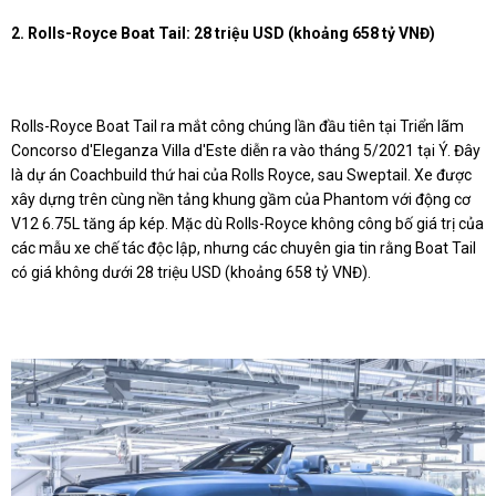
2. Rolls-Royce Boat Tail: 28 triệu USD (khoảng 658 tỷ VNĐ)
Rolls-Royce Boat Tail ra mắt công chúng lần đầu tiên tại Triển lãm
Concorso d'Eleganza Villa d'Este diễn ra vào tháng 5/2021 tại Ý. Đây
là dự án Coachbuild thứ hai của Rolls Royce, sau Sweptail. Xe được
xây dựng trên cùng nền tảng khung gầm của Phantom với động cơ
V12 6.75L tăng áp kép. Mặc dù Rolls-Royce không công bố giá trị của
các mẫu xe chế tác độc lập, nhưng các chuyên gia tin rằng Boat Tail
có giá không dưới 28 triệu USD (khoảng 658 tỷ VNĐ).