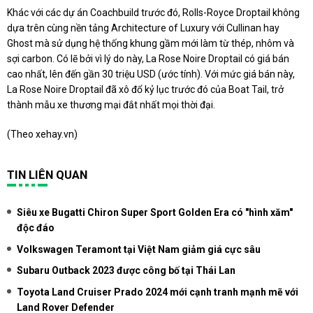
Khác với các dự án Coachbuild trước đó, Rolls-Royce Droptail không
dựa trên cùng nền tảng Architecture of Luxury với Cullinan hay
Ghost mà sử dụng hệ thống khung gầm mới làm từ thép, nhôm và
sợi carbon. Có lẽ bởi vì lý do này, La Rose Noire Droptail có giá bán
cao nhất, lên đến gần 30 triệu USD (ước tính). Với mức giá bán này,
La Rose Noire Droptail đã xô đổ kỷ lục trước đó của Boat Tail, trở
thành mẫu xe thương mại đắt nhất mọi thời đại.
(Theo
xehay.vn
)
TIN LIÊN QUAN
Siêu xe Bugatti Chiron Super Sport Golden Era có "hình xăm"
độc đáo
Volkswagen Teramont tại Việt Nam giảm giá cực sâu
Subaru Outback 2023 được công bố tại Thái Lan
Toyota Land Cruiser Prado 2024 mới cạnh tranh mạnh mẽ với
Land Rover Defender