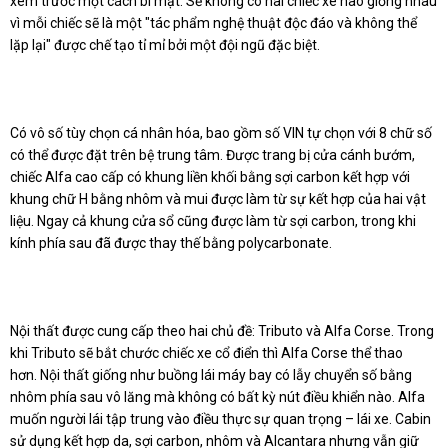
xem trước một cách bí mật.
Sẽ không có hai chiếc xe nào giống nhau
vì mỗi chiếc sẽ là một "tác phẩm nghệ thuật độc đáo và không thể
lặp lại" được chế tạo tỉ mỉ bởi một đội ngũ đặc biệt.
Có vô số tùy chọn cá nhân hóa, bao gồm số VIN tự chọn với 8 chữ số
có thể được đặt trên bệ trung tâm.
Được trang bị cửa cánh bướm,
chiếc Alfa cao cấp có khung liền khối bằng sợi carbon kết hợp với
khung chữ H bằng nhôm và mui được làm từ sự kết hợp của hai vật
liệu.
Ngay cả khung cửa sổ cũng được làm từ sợi carbon, trong khi
kính phía sau đã được thay thế bằng polycarbonate.
Nội thất được cung cấp theo hai chủ đề: Tributo và Alfa Corse.
Trong
khi Tributo sẽ bắt chước chiếc xe cổ điển thì Alfa Corse thể thao
hơn.
Nội thất giống như buồng lái máy bay có lẫy chuyển số bằng
nhôm phía sau vô lăng mà không có bất kỳ nút điều khiển nào. Alfa
muốn người lái tập trung vào điều thực sự quan trọng – lái xe.
Cabin
sử dụng kết hợp da, sợi carbon, nhôm và Alcantara nhưng vẫn giữ