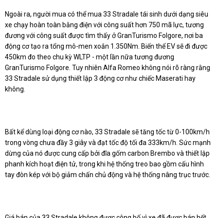
Ngoài ra, người mua có thể mua 33 Stradale tái sinh dưới dạng siêu
xe chạy hoàn toàn bằng điện với công suất hơn 750 mã lực, tương
đương với công suất được tìm thấy ở GranTurismo Folgore, nơi ba
động cơ tạo ra tổng mô-men xoắn 1.350Nm.
Biến thể EV sẽ đi được
450km đo theo chu kỳ WLTP - một lần nữa tương đương
GranTurismo Folgore.
Tuy nhiên Alfa Romeo không nói rõ ràng rằng
33 Stradale sử dụng thiết lập 3 động cơ như chiếc Maserati hay
không.
Bất kể dùng loại động cơ nào, 33 Stradale sẽ tăng tốc từ 0-100km/h
trong vòng chưa đầy 3 giây và đạt tốc độ tối đa 333km/h. Sức mạnh
dừng của nó được cung cấp bởi đĩa gốm carbon Brembo và thiết lập
phanh kích hoạt điện tử, trong khi hệ thống treo bao gồm cấu hình
tay đòn kép với bộ giảm chấn chủ động và hệ thống nâng trục trước.
Giá bán của 33 Stradale không được công bố vì xe đã được bán hết.