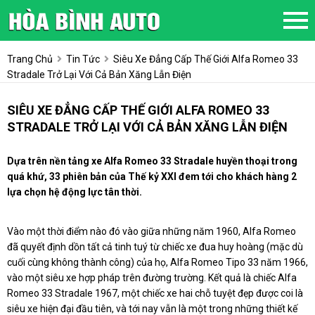
Trang Chủ
Tin Tức
Siêu Xe Đẳng Cấp Thế Giới Alfa Romeo 33
Stradale Trở Lại Với Cả Bản Xăng Lẫn Điện
SIÊU XE ĐẲNG CẤP THẾ GIỚI ALFA ROMEO 33
STRADALE TRỞ LẠI VỚI CẢ BẢN XĂNG LẪN ĐIỆN
Dựa trên nền tảng xe Alfa Romeo 33 Stradale huyền thoại trong
quá khứ, 33 phiên bản của Thế kỷ XXI đem tới cho khách hàng 2
lựa chọn hệ động lực tân thời.
Vào một thời điểm nào đó vào giữa những năm 1960, Alfa Romeo
đã quyết định dồn tất cả tinh tuý từ chiếc xe đua huy hoàng (mặc dù
cuối cùng không thành công) của họ, Alfa Romeo Tipo 33 năm 1966,
vào một siêu xe hợp pháp trên đường trường
.
Kết quả là chiếc Alfa
Romeo 33 Stradale 1967, một chiếc xe hai chỗ tuyệt đẹp được coi là
siêu xe hiện đại đầu tiên, và tới nay vẫn là một trong những thiết kế