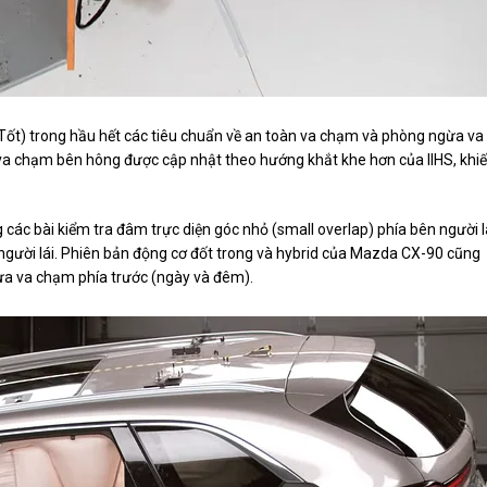
ốt) trong hầu hết các tiêu chuẩn về an toàn va chạm và phòng ngừa va
 va chạm bên hông được cập nhật theo hướng khắt khe hơn của IIHS, khi
ác bài kiểm tra đâm trực diện góc nhỏ (small overlap) phía bên người l
người lái. Phiên bản động cơ đốt trong và hybrid của Mazda CX-90 cũng
ừa va chạm phía trước (ngày và đêm).