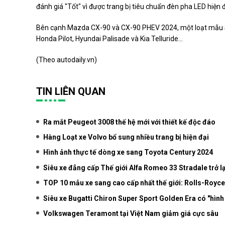
đánh giá "Tốt" vì được trang bị tiêu chuẩn đèn pha LED hiện đ
Bên cạnh Mazda CX-90 và CX-90 PHEV 2024, một loạt mẫu S
Honda Pilot, Hyundai Palisade và Kia Telluride…
(Theo
autodaily.vn
)
TIN LIÊN QUAN
Ra mắt Peugeot 3008 thế hệ mới với thiết kế độc đáo
Hàng Loạt xe Volvo bổ sung nhiều trang bị hiện đại
Hình ảnh thực tế dòng xe sang Toyota Century 2024
Siêu xe đẳng cấp Thế giới Alfa Romeo 33 Stradale trở lạ
TOP 10 mẫu xe sang cao cấp nhất thế giới: Rolls-Royce 
Siêu xe Bugatti Chiron Super Sport Golden Era có "hìn
Volkswagen Teramont tại Việt Nam giảm giá cực sâu