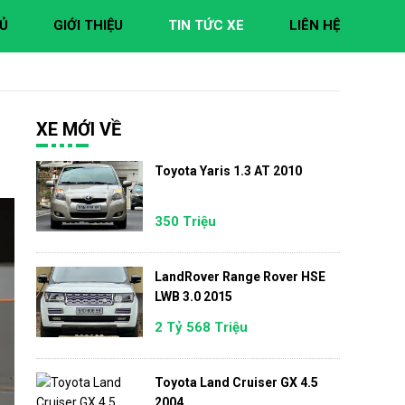
Ủ
GIỚI THIỆU
TIN TỨC XE
LIÊN HỆ
XE MỚI VỀ
Toyota Yaris 1.3 AT 2010
350 Triệu
LandRover Range Rover HSE
LWB 3.0 2015
2 Tỷ 568 Triệu
Toyota Land Cruiser GX 4.5
2004