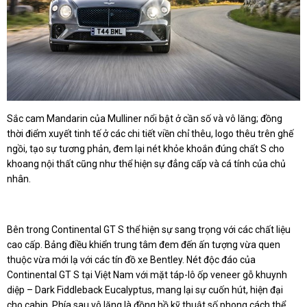
Sắc cam Mandarin của Mulliner nổi bật ở cần số và vô lăng; đồng
thời điểm xuyết tinh tế ở các chi tiết viền chỉ thêu, logo thêu trên ghế
ngồi, tạo sự tương phản, đem lại nét khỏe khoắn đúng chất S cho
khoang nội thất cũng như thể hiện sự đẳng cấp và cá tính của chủ
nhân.
Bên trong Continental GT S thể hiện sự sang trọng với các chất liệu
cao cấp. Bảng điều khiển trung tâm đem đến ấn tượng vừa quen
thuộc vừa mới lạ với các tín đồ xe Bentley. Nét độc đáo của
Continental GT S tại Việt Nam với mặt táp-lô ốp veneer gỗ khuynh
diệp – Dark Fiddleback Eucalyptus, mang lại sự cuốn hút, hiện đại
cho cabin. Phía sau vô lăng là đồng hồ kỹ thuật số phong cách thể