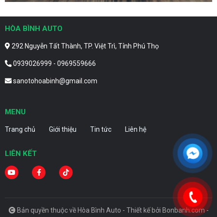
HÒA BÌNH AUTO
292 Nguyễn Tất Thành, TP. Việt Trì, Tỉnh Phú Thọ
0939026999 - 0969559666
sanotohoabinh@gmail.com
MENU
Trang chủ
Giới thiệu
Tin tức
Liên hệ
LIÊN KẾT
Bản quyền thuộc về Hòa Bình Auto -
Thiết kế bởi
Bonbanh.com -