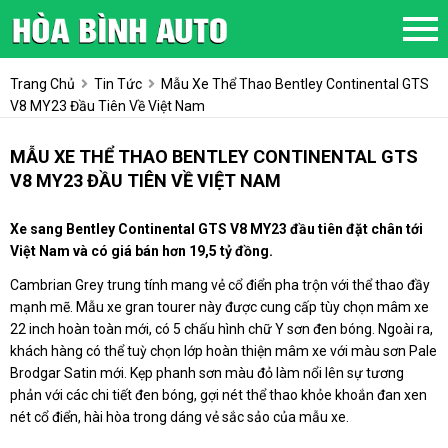
Trang Chủ
Tin Tức
Mẫu Xe Thể Thao Bentley Continental GTS
V8 MY23 Đầu Tiên Về Việt Nam
MẪU XE THỂ THAO BENTLEY CONTINENTAL GTS
V8 MY23 ĐẦU TIÊN VỀ VIỆT NAM
Xe sang Bentley Continental GTS V8 MY23 đầu tiên đặt chân tới
Việt Nam và có giá bán hơn 19,5 tỷ đồng.
Cambrian Grey trung tính mang vẻ cổ điển pha trộn với thể thao đầy
mạnh mẽ. Mẫu xe gran tourer này được cung cấp tùy chọn mâm xe
22 inch hoàn toàn mới, có 5 chấu hình chữ Y sơn đen bóng. Ngoài ra,
khách hàng có thể tuỳ chọn lớp hoàn thiện mâm xe với màu sơn Pale
Brodgar Satin mới. Kẹp phanh sơn màu đỏ làm nổi lên sự tương
phản với các chi tiết đen bóng, gợi nét thể thao khỏe khoắn đan xen
nét cổ điển, hài hòa trong dáng vẻ sắc sảo của mẫu xe.