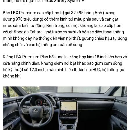
thống hỗ trợ người lái Lexus Safety System+.
Bản LBX Premium cao cấp hơn trị giá 32.495 bảng Anh (tương
đương 970 triệu đồng) có thêm kính tối màu phía sau và cần gạt
nước cảm biến tự động. Bên trong, có một khoang lái cao cấp hơn
với ghế bọc da Tahara, ghế trước có sưởi và bộ sạc điện thoại thông
minh không dây, hệ thống đèn viền nội thất, gương chiếu hậu tự động
chống chói và các hệ thống an toàn bổ sung.
Riêng LBX Premium Plus bổ sung la-zăng hợp kim 18 inch lớn hơn và
cửa nâng chỉnh điện. Những điểm nổi bật khác bao gồm cụm đồng
hồ kỹ thuật số 12,3 inch, màn hình hiển thị kính lái HUD, hệ thống lọc
không khí.