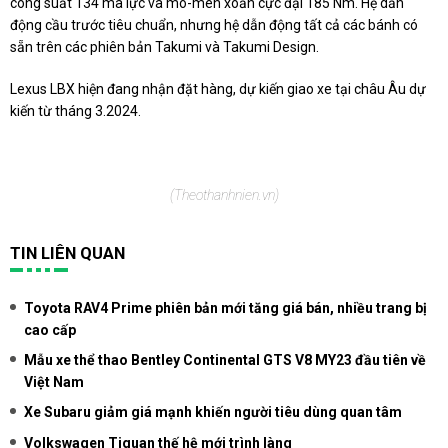
công suất 134 mã lực và mô-men xoắn cực đại 185 Nm. Hệ dẫn
động cầu trước tiêu chuẩn, nhưng hệ dẫn động tất cả các bánh có
sẵn trên các phiên bản Takumi và Takumi Design.
Lexus LBX hiện đang nhận đặt hàng, dự kiến giao xe tại châu Âu dự
kiến từ tháng 3.2024.
(Theo
thanhnien.vn
)
TIN LIÊN QUAN
Toyota RAV4 Prime phiên bản mới tăng giá bán, nhiều trang bị
cao cấp
Mẫu xe thể thao Bentley Continental GTS V8 MY23 đầu tiên về
Việt Nam
Xe Subaru giảm giá mạnh khiến người tiêu dùng quan tâm
Volkswagen Tiguan thế hệ mới trình làng