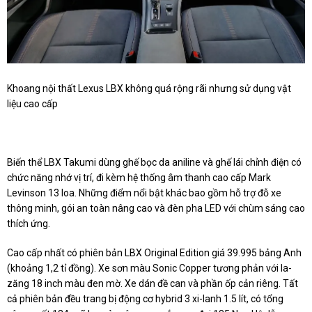
Khoang nội thất Lexus LBX không quá rộng rãi nhưng sử dụng vật
liệu cao cấp
Biến thể LBX Takumi dùng ghế bọc da aniline và ghế lái chỉnh điện có
chức năng nhớ vị trí, đi kèm hệ thống âm thanh cao cấp Mark
Levinson 13 loa. Những điểm nổi bật khác bao gồm hỗ trợ đỗ xe
thông minh, gói an toàn nâng cao và đèn pha LED với chùm sáng cao
thích ứng.
Cao cấp nhất có phiên bản LBX Original Edition giá 39.995 bảng Anh
(khoảng 1,2 tỉ đồng). Xe sơn màu Sonic Copper tương phản với la-
zăng 18 inch màu đen mờ. Xe dán đề can và phần ốp cản riêng. Tất
cả phiên bản đều trang bị động cơ hybrid 3 xi-lanh 1.5 lít, có tổng