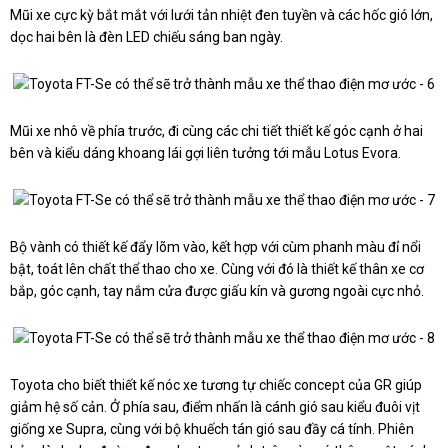
Mũi xe cực kỳ bắt mắt với lưới tản nhiệt đen tuyền và các hốc gió lớn,
dọc hai bên là đèn LED chiếu sáng ban ngày.
Mũi xe nhô về phía trước, đi cùng các chi tiết thiết kế góc cạnh ở hai
bên và kiểu dáng khoang lái gợi liên tưởng tới mẫu Lotus Evora.
Bộ vành có thiết kế đẩy lõm vào, kết hợp với cùm phanh màu đỉ nổi
bật, toát lên chất thể thao cho xe. Cùng với đó là thiết kế thân xe cơ
bắp, góc cạnh, tay nắm cửa được giấu kín và gương ngoài cực nhỏ.
Toyota cho biết thiết kế nóc xe tương tự chiếc concept của GR giúp
giảm hệ số cản. Ở phía sau, điểm nhấn là cánh gió sau kiểu đuôi vịt
giống xe Supra, cùng với bộ khuếch tán gió sau đầy cá tính. Phiên