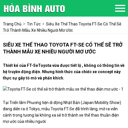
Trang Chủ
Tin Tức
Siêu Xe Thể Thao Toyota FT-Se Có Thể Sẽ
Trở Thành Mẫu Xe Nhiều Người Mơ Ước
SIÊU XE THỂ THAO TOYOTA FT-SE CÓ THỂ SẼ TRỞ
THÀNH MẪU XE NHIỀU NGƯỜI MƠ ƯỚC
Thiết kế của FT-SeToyota vừa được tiết lộ , không có thông tin về
hệ truyền động điện. Nhưng hình thức của chiếc xe concept này
thực sự gây tò mò và phấn khích.
Tại Triển lãm Phương tiện di động Nhật Bản (Japan Mobility Show)
đang diễn ra ở Tokyo, mẫu Toyota FT-Se đã trình làng, mở ra viễn
cảnh trong tương lai không xa sẽ trở thành xe thể thao thuần điện
mơ ước của nhiều người.