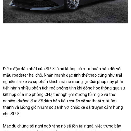
Điểm độc đáo nhất của SP-8 là nó không có mui, hoàn hảo đối với
mẫu roadster hai chỗ. Nhấn mạnh đặc tính thể thao cũng như trải
nghiệm lái xe và sự phấn khích mà nó mang lại. Giải pháp này phải
tiến hành nhiều phân tích mô phỏng tính khí động học thông qua sự
kết hợp của mô phỏng CFD, thử nghiệm đường hầm gió và thử
nghiệm đường đua để đảm bảo tiêu chuẩn về sự thoải mái, âm
thanh và luồng gió nhằm so sánh với chiếc xe đã truyền cảm hứng
cho SP-8.
Mặc dù chúng tôi nghi ngờ rằng nó sẽ tồn tại ngoài việc trưng bày