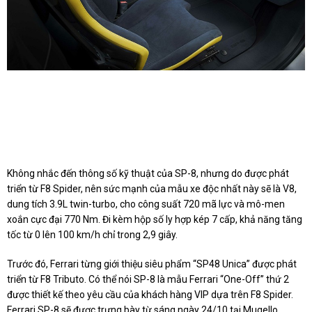
Không nhắc đến thông số kỹ thuật của SP-8, nhưng do được phát
triển từ F8 Spider, nên sức mạnh của mẫu xe độc nhất này sẽ là V8,
dung tích 3.9L twin-turbo, cho công suất 720 mã lực và mô-men
xoắn cực đại 770 Nm. Đi kèm hộp số ly hợp kép 7 cấp, khả năng tăng
tốc từ 0 lên 100 km/h chỉ trong 2,9 giây.
Trước đó, Ferrari từng giới thiệu siêu phẩm “SP48 Unica” được phát
triển từ F8 Tributo. Có thể nói SP-8 là mẫu Ferrari “One-Off” thứ 2
được thiết kế theo yêu cầu của khách hàng VIP dựa trên F8 Spider.
Ferrari SP-8 sẽ được trưng bày từ sáng ngày 24/10 tại Mugello