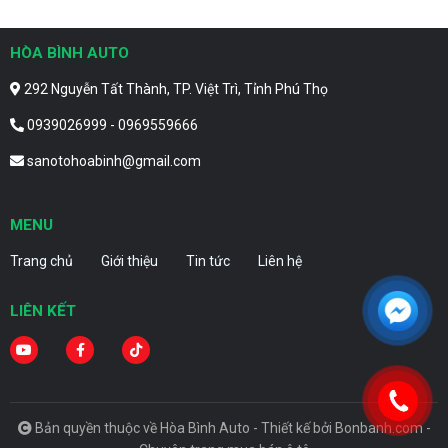
HÒA BÌNH AUTO
292 Nguyễn Tất Thành, TP. Việt Trì, Tỉnh Phú Thọ
0939026999 - 0969559666
sanotohoabinh@gmail.com
MENU
Trang chủ
Giới thiệu
Tin tức
Liên hệ
LIÊN KẾT
Bản quyền thuộc về Hòa Bình Auto -
Thiết kế bởi
Bonbanh.com -