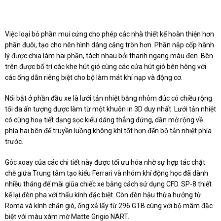
Việc loại bỏ phần mui cứng cho phép các nhà thiết kế hoàn thiện hơn
phần đuôi, tạo cho nên hình dáng căng tròn hơn. Phần nắp cốp hành
lý được chia làm hai phần, tách nhau bởi thanh ngang màu đen. Bên
trên được bố trí các khe hút gió cùng các cửa hút gió bên hông với
các ống dẫn riêng biệt cho bộ làm mát khí nạp và động cơ.
Nổi bật ở phần đầu xe là lưới tản nhiệt bằng nhôm đúc có chiều rộng
tối đa ấn tượng được làm từ một khuôn in 3D duy nhất. Lưới tản nhiệt
có cùng hoạ tiết dạng sọc kiểu dáng thẳng đứng, dần mở rộng về
phía hai bên để truyền luồng không khí tốt hơn đến bộ tản nhiệt phía
trước.
Góc xoay của các chi tiết này được tối ưu hóa nhờ sự hợp tác chặt
chẽ giữa Trung tâm tạo kiểu Ferrari và nhóm khí động học đã dành
nhiều tháng để mài giũa chiếc xe bằng cách sử dụng CFD. SP-8 thiết
kế lại đèn pha với thấu kính đặc biệt. Còn đèn hậu thừa hưởng từ
Roma và kính chắn gió, ống xả lấy từ 296 GTB cùng với bộ mâm đặc
biệt với màu xám mờ Matte Grigio NART.