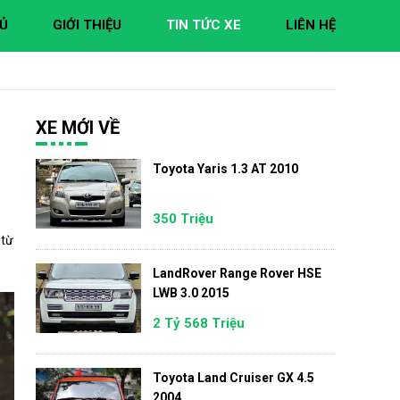
Ủ
GIỚI THIỆU
TIN TỨC XE
LIÊN HỆ
XE MỚI VỀ
Toyota Yaris 1.3 AT 2010
350 Triệu
 từ
LandRover Range Rover HSE
LWB 3.0 2015
2 Tỷ 568 Triệu
Toyota Land Cruiser GX 4.5
2004