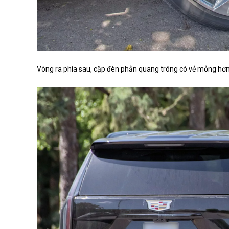
Vòng ra phía sau, cặp đèn phản quang trông có vẻ mỏng hơn và