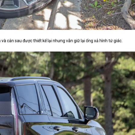
 cản sau được thiết kế lại nhưng vẫn giữ lại ống xả hình tứ giác.