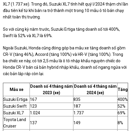
XL7 (1.737 xe). Trong đó, Suzuki XL7 tính hết quý I/2024 thậm chí lần
đầu tiên kể từ khi bán ra trở thành một trong 10 mẫu ô tô bán chạy
nhất toàn thị trường.
So với cùng kỳ năm trước, Suzuki Ertiga tăng doanh số tới 400%,
Swift là 52% và XL7 là 69%.
Ngoài Suzuki, Honda cũng đóng góp ba mẫu xe tăng doanh số gồm
CR-V (tăng 46%), Accord (tăng 100%) và HR-V (tăng 100%). Trong
ba chiếc xe này, có tới 2,5 mẫu là ô tô nhập khẩu nguyên chiếc do
Honda CR-V bán cả bản hybrid nhập khẩu, doanh số ngang ngửa với
các bản lắp ráp còn lại.
Doanh số 4 tháng năm
Doanh số 4 tháng năm
Mẫu xe
Tăng
2023 (xe)
2024 (xe)
Suzuki Ertiga
167
835
400%
Suzuki Swift
123
187
52%
Suzuki XL7
1.024
1.737
69%
Toyota Land
137
149
8%
Cruiser