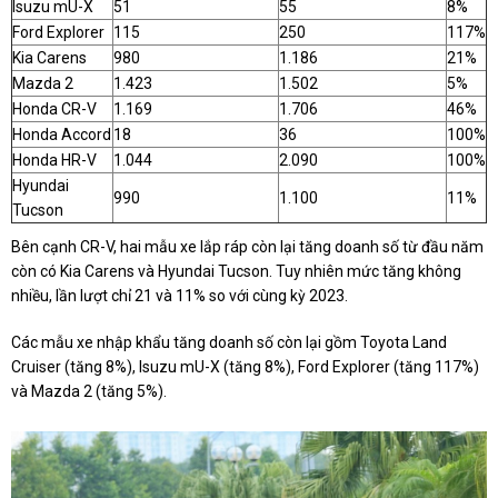
Isuzu mU-X
51
55
8%
Ford Explorer
115
250
117%
Kia Carens
980
1.186
21%
Mazda 2
1.423
1.502
5%
Honda CR-V
1.169
1.706
46%
Honda Accord
18
36
100%
Honda HR-V
1.044
2.090
100%
Hyundai
990
1.100
11%
Tucson
Bên cạnh CR-V, hai mẫu xe lắp ráp còn lại tăng doanh số từ đầu năm
còn có Kia Carens và Hyundai Tucson. Tuy nhiên mức tăng không
nhiều, lần lượt chỉ 21 và 11% so với cùng kỳ 2023.
Các mẫu xe nhập khẩu tăng doanh số còn lại gồm Toyota Land
Cruiser (tăng 8%), Isuzu mU-X (tăng 8%), Ford Explorer (tăng 117%)
và Mazda 2 (tăng 5%).