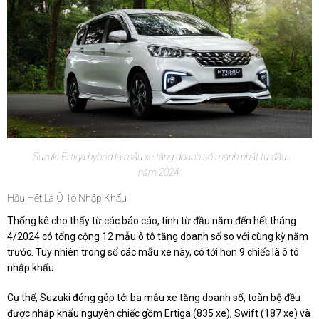
Suzuki Ertiga hybrid là mẫu xe tăng doanh số mạnh nhất từ đầu
năm 2024.
Hầu Hết Là Ô Tô Nhập Khẩu
Thống kê cho thấy từ các báo cáo, tính từ đầu năm đến hết tháng
4/2024 có tổng cộng 12 mẫu ô tô tăng doanh số so với cùng kỳ năm
trước. Tuy nhiên trong số các mẫu xe này, có tới hơn 9 chiếc là ô tô
nhập khẩu.
Cụ thể, Suzuki đóng góp tới ba mẫu xe tăng doanh số, toàn bộ đều
được nhập khẩu nguyên chiếc gồm Ertiga (835 xe), Swift (187 xe) và