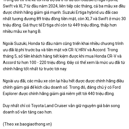
Swift và XL7 từ đầu năm 2024, liên tiếp các tháng, cả ba mẫu xe đều
được chính hãng giảm giá mạnh. Suzuki Ertiga hybrid ưu đãi cao
nhất tương đương 89 triệu đồng tiền mặt, còn XL7 và Swift ở mức 30
triệu đồng. Giá thực tế Ertiga chỉ còn từ 449 triệu đồng, thấp hơn
nhiều mẫu xe hạng B.
Ngoài Suzuki, Honda từ đầu năm cũng triển khai nhiều chương trình
ưu đãi lệ phí trước bạ và tiền mặt với CR-V, HRV và Accord. Trong
tháng 5, số tiền khách hàng tiết kiệm được khi mua Honda CR-V và
Accord từ hơn 100 - 220 triệu đồng. Đây có thể xem là mức ưu đãi từ
chính hãng tốt nhất từ trước tới nay.
Ngoài ưu đãi, các mẫu xe còn lại hầu hết được được chính hãng điều
chỉnh giảm giá để kích cầu doanh số. Trong đó, đáng chú ý có Ford
Explorer được chính hãng giảm giá niêm yết tới 440 triệu đồng.
Duy nhất chỉ có Toyota Land Cruiser vẫn giữ nguyên giá bán song
doanh số vẫn tăng cao hơn.
(Theo
xe.baogiaothong.vn
)