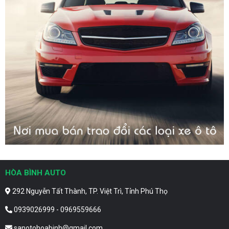
HÒA BÌNH AUTO
292 Nguyễn Tất Thành, TP. Việt Trì, Tỉnh Phú Thọ
0939026999 - 0969559666
sanotohoabinh@gmail.com