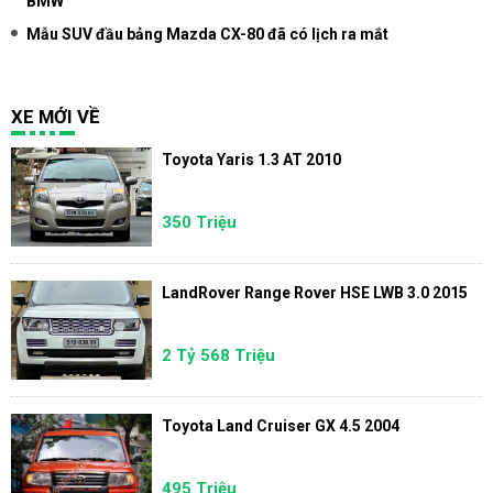
BMW
Mẫu SUV đầu bảng Mazda CX-80 đã có lịch ra mắt
XE MỚI VỀ
Toyota Yaris 1.3 AT 2010
350 Triệu
LandRover Range Rover HSE LWB 3.0 2015
2 Tỷ 568 Triệu
Toyota Land Cruiser GX 4.5 2004
495 Triệu