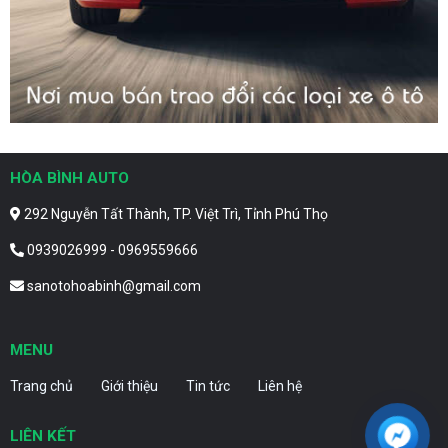
HÒA BÌNH AUTO
292 Nguyễn Tất Thành, TP. Việt Trì, Tỉnh Phú Thọ
0939026999 - 0969559666
sanotohoabinh@gmail.com
MENU
Trang chủ
Giới thiệu
Tin tức
Liên hệ
LIÊN KẾT