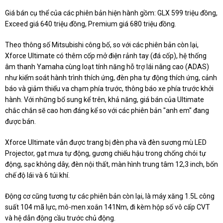
Giá bán cụ thể của các phiên bản hiện hành gồm: GLX 599 triệu đồng,
Exceed giá 640 triệu đồng, Premium giá 680 triệu đồng.
Theo thông số Mitsubishi công bố, so với các phiên bản còn lại,
Xforce Ultimate có thêm cốp mở điện rảnh tay (đá cốp), hệ thống
âm thanh Yamaha cùng loạt tính năng hỗ trợ lái nâng cao (ADAS)
như kiểm soát hành trình thích ứng, đèn pha tự động thích ứng, cảnh
báo và giảm thiểu va chạm phía trước, thông báo xe phía trước khởi
hành. Với những bổ sung kể trên, khả năng, giá bán của Ultimate
chắc chắn sẽ cao hơn đáng kể so với các phiên bản "anh em" đang
được bán.
Xforce Ultimate vẫn được trang bị đèn pha và đèn sương mù LED
Projector, gạt mưa tự động, gương chiếu hậu trong chống chói tự
động, sạc không dây, đèn nội thất, màn hình trung tâm 12,3 inch, bốn
chế độ lái và 6 túi khí.
Động cơ cũng tương tự các phiên bản còn lại, là máy xăng 1.5L công
suất 104 mã lực, mô-men xoắn 141Nm, đi kèm hộp số vô cấp CVT
và hệ dẫn động cầu trước chủ động.