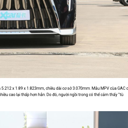
t là 5.212 x 1.89 x 1.823mm, chiều dài cơ sở 3.070mm. Mẫu MPV cùa GAC 
iều cao lại thấp hơn hẳn. Do đó, người ngồi trong có thể cảm thấy "tù