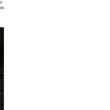
lô
lay