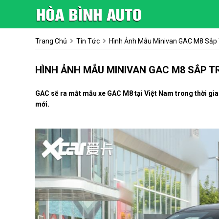
Trang Chủ
Tin Tức
Hình Ảnh Mẫu Minivan GAC M8 Sắp T
HÌNH ẢNH MẪU MINIVAN GAC M8 SẮP TR
GAC sẽ ra mắt mẫu xe GAC M8 tại Việt Nam trong thời gian
mới.