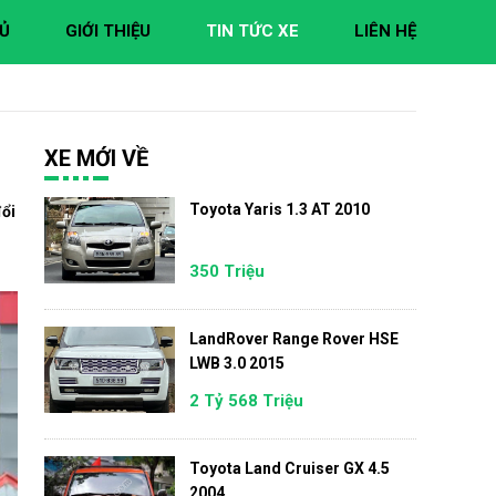
Ủ
GIỚI THIỆU
TIN TỨC XE
LIÊN HỆ
XE MỚI VỀ
Toyota Yaris 1.3 AT 2010
đổi
350 Triệu
LandRover Range Rover HSE
LWB 3.0 2015
2 Tỷ 568 Triệu
Toyota Land Cruiser GX 4.5
2004