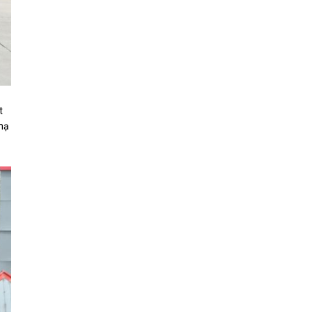
t
 mạ