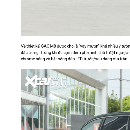
Về thiết kế, GAC M8 được cho là “vay mượn” khá nhiều ý tưởn
đặc trưng. Trong khi đó cụm đèm pha hình chữ L đặt ngược, c
chrome sáng và hệ thống đèn LED trước/sau dạng ma trận.