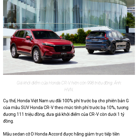
Giá khởi điểm của Honda CR-V hiện còn 998 triệu đồng. Ảnh:
HVN.
Cụ thể, Honda Việt Nam ưu đãi 100% phí trước bạ cho phiên bản G
của mẫu SUV Honda CR-V theo mức tính phí trước bạ 10%, tương
đương 111 triệu đồng, đưa giá khởi điểm của CR-V còn dưới 1 tỷ
đồng.
Mẫu sedan cỡ D Honda Accord được hãng giảm trực tiếp tiền