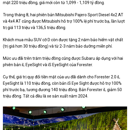
mặt 220 triệu đồng, giá mới còn từ 1,099 - 1,109 tỷ đồng.
Trong tháng 8, hai phiên bản Mitsubishi Pajero Sport Diesel 4x2 AT
và 4x4 AT cũng được Mitsubishi hỗ trợ 100% lệ phí trước bạ, lần lượt
trị giá 113 triệu và 136,5 triệu đồng.
Khách mua mẫu SUV cỡ D còn được tặng 2 năm bảo hiểm vật chất
(trị giá hơn 30 triệu đồng) và từ 2-3 năm bảo dưỡng miễn phí.
Mức ưu đãi trên trăm triệu đồng cũng được Subaru áp dụng với hai
phiên bản iL EyeSight và iS EyeSight của Forester.
Cụ thể, giá trị quy đổi tiền mặt của ưu đãi dành cho Forester 2.0 iL
EyeSight là 110 triệu đồng, còn bản iS Eye Sight được hỗ trợ 100%
phí trước bạ, tương đương 140 triệu đồng. Bản Forester iL giảm 50
triệu đồng. Tất cả đều là xe sản xuất năm 2024.