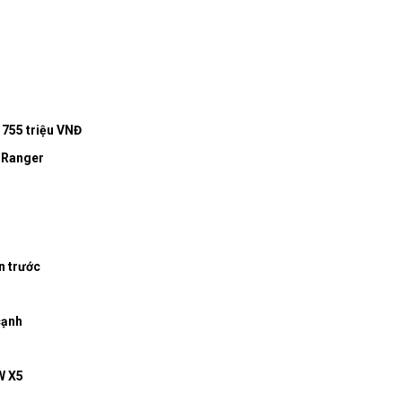
ừ 755 triệu VNĐ
d Ranger
n trước
cạnh
W X5