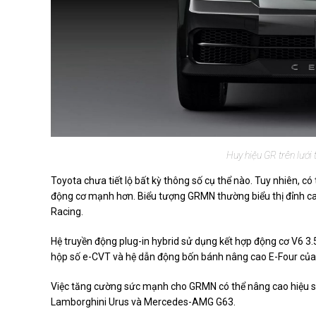
Huy hiệu GR trên lưới 
Toyota chưa tiết lộ bất kỳ thông số cụ thể nào. Tuy nhiên, c
động cơ mạnh hơn. Biểu tượng GRMN thường biểu thị đỉnh ca
Racing.
Hệ truyền động plug-in hybrid sử dụng kết hợp động cơ V6 3.
hộp số e-CVT và hệ dẫn động bốn bánh nâng cao E-Four của
Việc tăng cường sức mạnh cho GRMN có thể nâng cao hiệu 
Lamborghini Urus và Mercedes-AMG G63.