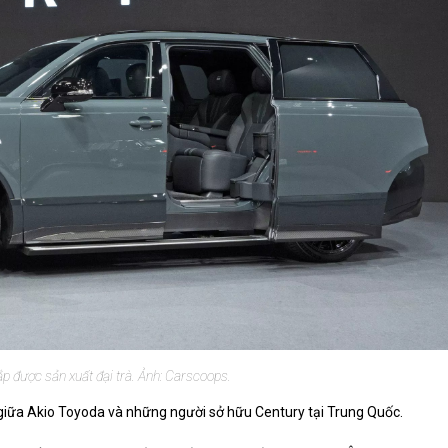
 được sản xuất đại trà. Ảnh: Carscoops.
p giữa Akio Toyoda và những người sở hữu Century tại Trung Quốc.