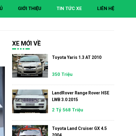
Ủ
GIỚI THIỆU
TIN TỨC XE
LIÊN HỆ
XE MỚI VỀ
Toyota Yaris 1.3 AT 2010
350 Triệu
LandRover Range Rover HSE
LWB 3.0 2015
2 Tỷ 568 Triệu
Toyota Land Cruiser GX 4.5
2004