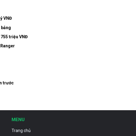
tỷ VNĐ
u bảng
ừ 755 triệu VNĐ
d Ranger
n trước
MENU
Trang chủ