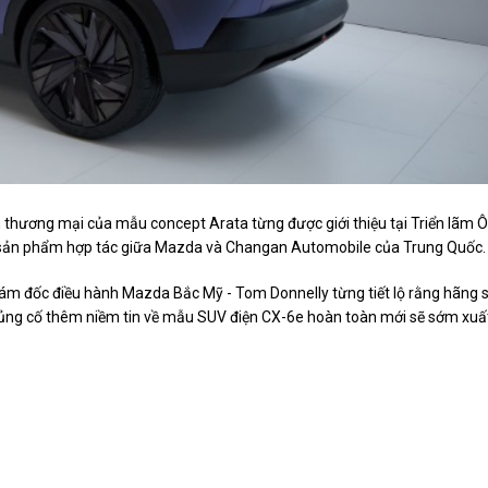
ản thương mại của mẫu concept Arata từng được giới thiệu tại Triển lãm Ô
là sản phẩm hợp tác giữa Mazda và Changan Automobile của Trung Quốc
iám đốc điều hành Mazda Bắc Mỹ - Tom Donnelly từng tiết lộ rằng hãng 
ủng cố thêm niềm tin về mẫu SUV điện CX-6e hoàn toàn mới sẽ sớm xuấ