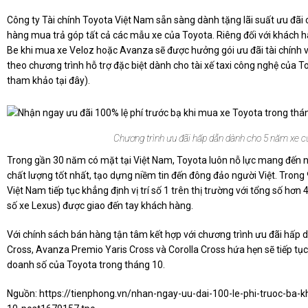
Công ty Tài chính Toyota Việt Nam sẵn sàng dành tặng lãi suất ưu đãi
hàng mua trả góp tất cả các mẫu xe của Toyota. Riêng đối với khách h
Be khi mua xe Veloz hoặc Avanza sẽ được hưởng gói ưu đãi tài chính vớ
theo chương trình hỗ trợ đặc biệt dành cho tài xế taxi công nghệ của Toy
tham khảo tại đây).
Chương trình ưu đãi hấp dẫn dành cho 5 năm xe c
Trong gần 30 năm có mặt tại Việt Nam, Toyota luôn nỗ lực mang đến 
chất lượng tốt nhất, tạo dựng niềm tin đến đông đảo người Việt. Tron
Việt Nam tiếp tục khẳng định vị trí số 1 trên thị trường với tổng số h
số xe Lexus) được giao đến tay khách hàng.
Với chính sách bán hàng tận tâm kết hợp với chương trình ưu đãi hấp 
Cross, Avanza Premio Yaris Cross và Corolla Cross hứa hẹn sẽ tiếp tục 
doanh số của Toyota trong tháng 10.
Nguồn:
https://tienphong.vn/nhan-ngay-uu-dai-100-le-phi-truoc-ba-