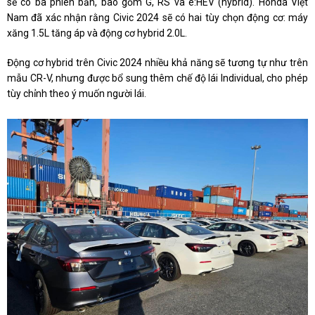
sẽ có ba phiên bản, bao gồm G, RS và e:HEV (hybrid). Honda Việt
Nam đã xác nhận rằng Civic 2024 sẽ có hai tùy chọn động cơ: máy
xăng 1.5L tăng áp và động cơ hybrid 2.0L.
Động cơ hybrid trên Civic 2024 nhiều khả năng sẽ tương tự như trên
mẫu CR-V, nhưng được bổ sung thêm chế độ lái Individual, cho phép
tùy chỉnh theo ý muốn người lái.