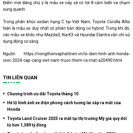
Điểm mới đáng chú ý là mẫu xe này sẽ có tới 8 cảm biến va chạm
xung quanh.
Trong phân khúc sedan hạng C tại Việt Nam, Toyota Corolla Altis
hiện là mẫu xe duy nhất có phiên bản động cơ hybrid. Trong khi đó,
các mẫu xe khác như Mazda3, Kia K3 và Hyundai Elantra vẫn chỉ sử
dụng động cơ xăng.
Nguồn:
https://nongthonvaphattrien.vn/lo-dien-hinh-anh-honda-
civic-2024-cap-cang-viet-nam-truoc-them-ra-mat-a20490.html
TIN LIÊN QUAN
Chương trình ưu đãi Toyota tháng 10
Hé lộ hình ảnh xe điện phong cách tương lai sắp ra mắt của
Honda
Toyota Land Cruiser 2025 ra mắt tại thị trường Mỹ giá quy đổi
từ hơn 1,389 tỷ đồng