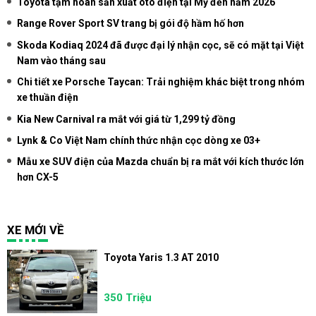
Toyota tạm hoãn sản xuất ôtô điện tại Mỹ đến năm 2026
Range Rover Sport SV trang bị gói độ hầm hố hơn
Skoda Kodiaq 2024 đã được đại lý nhận cọc, sẽ có mặt tại Việt
Nam vào tháng sau
Chi tiết xe Porsche Taycan: Trải nghiệm khác biệt trong nhóm
xe thuần điện
Kia New Carnival ra mắt với giá từ 1,299 tỷ đồng
Lynk & Co Việt Nam chính thức nhận cọc dòng xe 03+
Mẫu xe SUV điện của Mazda chuẩn bị ra mắt với kích thước lớn
hơn CX-5
XE MỚI VỀ
Toyota Yaris 1.3 AT 2010
350 Triệu