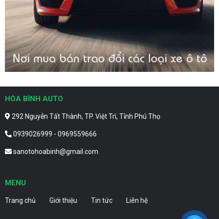
HÒA BÌNH AUTO
292 Nguyễn Tất Thành, TP. Việt Trì, Tỉnh Phú Thọ
0939026999 - 0969559666
sanotohoabinh@gmail.com
MENU
Trang chủ
Giới thiệu
Tin tức
Liên hệ