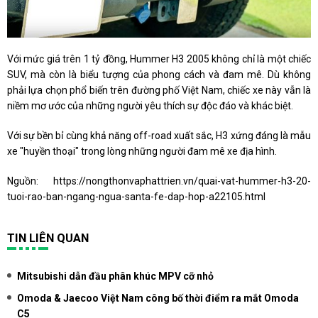
Với mức giá trên 1 tỷ đồng, Hummer H3 2005 không chỉ là một chiếc
SUV, mà còn là biểu tượng của phong cách và đam mê. Dù không
phải lựa chọn phổ biến trên đường phố Việt Nam, chiếc xe này vẫn là
niềm mơ ước của những người yêu thích sự độc đáo và khác biệt.
Với sự bền bỉ cùng khả năng off-road xuất sắc, H3 xứng đáng là mẫu
xe "huyền thoại" trong lòng những người đam mê xe địa hình.
Nguồn:
https://nongthonvaphattrien.vn/quai-vat-hummer-h3-20-
tuoi-rao-ban-ngang-ngua-santa-fe-dap-hop-a22105.html
TIN LIÊN QUAN
Mitsubishi dẫn đầu phân khúc MPV cỡ nhỏ
Omoda & Jaecoo Việt Nam công bố thời điểm ra mắt Omoda
C5