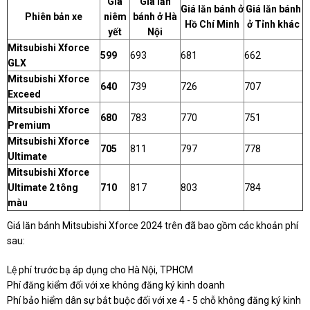
Giá
Giá lăn
Giá lăn bánh ở
Giá lăn bánh
Phiên bản xe
niêm
bánh ở Hà
Hồ Chí Minh
ở Tỉnh khác
yết
Nội
Mitsubishi Xforce
599
693
681
662
GLX
Mitsubishi Xforce
640
739
726
707
Exceed
Mitsubishi Xforce
680
783
770
751
Premium
Mitsubishi Xforce
705
811
797
778
Ultimate
Mitsubishi Xforce
Ultimate 2 tông
710
817
803
784
màu
Giá lăn bánh Mitsubishi Xforce 2024 trên đã bao gồm các khoản phí
sau:
Lệ phí trước bạ áp dụng cho Hà Nội, TPHCM
Phí đăng kiểm đối với xe không đăng ký kinh doanh
Phí bảo hiểm dân sự bắt buộc đối với xe 4 - 5 chỗ không đăng ký kinh