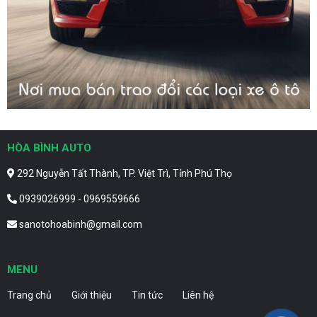
HÒA BÌNH AUTO
292 Nguyễn Tất Thành, TP. Việt Trì, Tỉnh Phú Thọ
0939026999 - 0969559666
sanotohoabinh@gmail.com
MENU
Trang chủ
Giới thiệu
Tin tức
Liên hệ