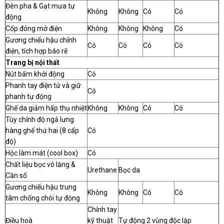
Đèn pha & Gạt mưa tự
Không
Không
Có
Có
động
Cốp đóng mở điện
Không
Không
Không
Có
Gương chiếu hậu chỉnh
Có
Có
Có
Có
điện, tích hợp báo rẽ
Trang bị nội thất
Nút bấm khởi động
Có
Phanh tay điện tử và giữ
Có
phanh tự động
Ghế da giảm hấp thụ nhiệt
Không
Không
Có
Có
Tùy chỉnh độ ngả lưng
hàng ghế thứ hai (8 cấp
Có
độ)
Hộc làm mát (cool box)
Có
Chất liệu bọc vô lăng &
Urethane
Bọc da
Cần số
Gương chiếu hậu trung
Không
Không
Có
Có
tâm chống chói tự động
Chỉnh tay
Điều hoà
kỹ thuật
Tự động 2 vùng độc lập