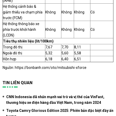
(AHB)
Hệ thống cảnh báo &
giảm thiểu va chạm phía
Không
Không
Không
Có
trước (FCM)
Hệ thống thông báo xe
phía trước khởi hành
Không
Không
Không
Có
(LCDN)
Tiêu thụ nhiên liệu (lít/100km)
Trong đô thị
7,67
7,70
8,11
Ngoài đô thị
5,32
5,60
5,58
Hỗn hợp
6,18
6,40
6,51
Nguồn:
https://bonbanh.com/oto/mitsubishi-xforce
TIN LIÊN QUAN
CNN Indonesia đã nhấn mạnh vai trò và vị thế của VinFast,
thương hiệu xe điện hàng đầu Việt Nam, trong năm 2024
Toyota Camry Glorious Edition 2025: Phiên bản đặc biệt đầy ấn