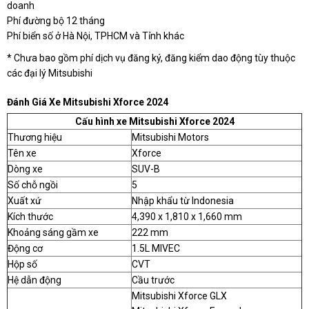
doanh
Phí đường bộ 12 tháng
Phí biển số ở Hà Nội, TPHCM và Tỉnh khác
* Chưa bao gồm phí dịch vụ đăng ký, đăng kiểm dao động tùy thuộc
các đại lý Mitsubishi
Đánh Giá Xe Mitsubishi Xforce 2024
Cấu hình xe Mitsubishi Xforce 2024
Thương hiệu
Mitsubishi Motors
Tên xe
Xforce
Dòng xe
SUV-B
Số chỗ ngồi
5
Xuất xứ
Nhập khẩu từ Indonesia
Kích thước
4,390 x 1,810 x 1,660 mm
Khoảng sáng gầm xe
222 mm
Động cơ
1.5L MIVEC
Hộp số
CVT
Hệ dẫn động
Cầu trước
Mitsubishi Xforce GLX