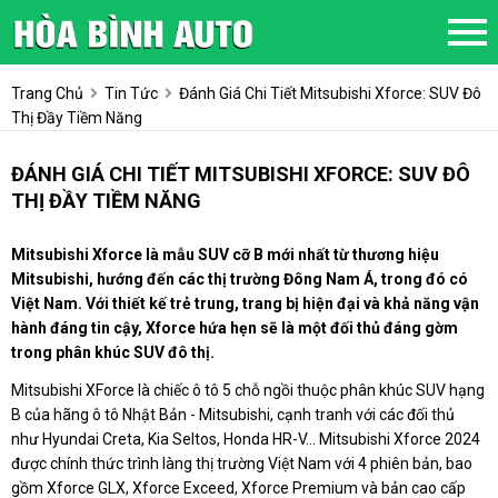
Trang Chủ
Tin Tức
Đánh Giá Chi Tiết Mitsubishi Xforce: SUV Đô
Thị Đầy Tiềm Năng
ĐÁNH GIÁ CHI TIẾT MITSUBISHI XFORCE: SUV ĐÔ
THỊ ĐẦY TIỀM NĂNG
Mitsubishi Xforce là mẫu SUV cỡ B mới nhất từ thương hiệu
Mitsubishi, hướng đến các thị trường Đông Nam Á, trong đó có
Việt Nam. Với thiết kế trẻ trung, trang bị hiện đại và khả năng vận
hành đáng tin cậy, Xforce hứa hẹn sẽ là một đối thủ đáng gờm
trong phân khúc SUV đô thị.
Mitsubishi XForce là chiếc ô tô 5 chỗ ngồi thuộc phân khúc SUV hạng
B của hãng ô tô Nhật Bản - Mitsubishi, cạnh tranh với các đối thủ
như Hyundai Creta, Kia Seltos, Honda HR-V... Mitsubishi Xforce 2024
được chính thức trình làng thị trường Việt Nam với 4 phiên bản, bao
gồm Xforce GLX, Xforce Exceed, Xforce Premium và bản cao cấp