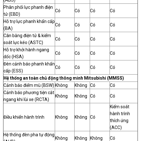
(ABS)
Phân phối lực phanh điện
Có
Có
Có
Có
tử (EBD)
Hỗ trợ lực phanh khẩn cấp
Có
Có
Có
Có
(BA)
Cân bằng điện tử & kiểm
Có
Có
Có
Có
soát lực kéo (ASTC)
Hỗ trợ khởi hành ngang
Có
Có
Có
Có
dốc (HSA)
Đèn cảnh báo phanh khẩn
Có
Có
Có
Có
cấp (ESS)
Hệ thống an toàn chủ động thông minh Mitsubishi (MMSS)
Cảnh báo điểm mù (BSW)
Không
Không
Có
Có
Cảnh báo phương tiện cắt
Không
Không
Có
Có
ngang khi lùi xe (RCTA)
Kiểm soát
hành trình
Điều khiển hành trình
Không
Không
Có
thích ứng
(ACC)
Hệ thống đèn pha tự động
Không
Không
Không
Có