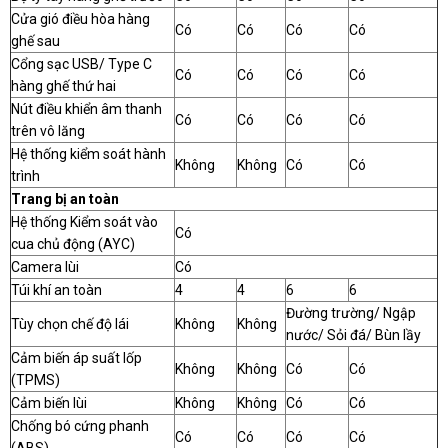
Cửa gió điều hòa hàng
Có
Có
Có
Có
ghế sau
Cổng sạc USB/ Type C
Có
Có
Có
Có
hàng ghế thứ hai
Nút điều khiển âm thanh
Có
Có
Có
Có
trên vô lăng
Hệ thống kiểm soát hành
Không
Không
Có
Có
trình
Trang bị an toàn
Hệ thống Kiểm soát vào
Có
cua chủ động (AYC)
Camera lùi
Có
Túi khí an toàn
4
4
6
6
Đường trường/ Ngập
Tùy chọn chế độ lái
Không
Không
nước/ Sỏi đá/ Bùn lầy
Cảm biến áp suất lốp
Không
Không
Có
Có
(TPMS)
Cảm biến lùi
Không
Không
Có
Có
Chống bó cứng phanh
Có
Có
Có
Có