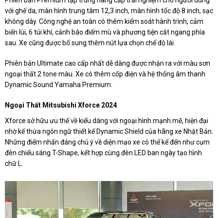
Phiên bản Premium tập trung nâng cấp trải nghiệm cho người dùng
với ghế da, màn hình trung tâm 12,3 inch, màn hình tốc độ 8 inch, sạc
không dây. Công nghệ an toàn có thêm kiểm soát hành trình, cảm
biến lùi, 6 túi khí, cảnh báo điểm mù và phương tiện cắt ngang phía
sau. Xe cũng được bổ sung thêm nút lựa chọn chế độ lái.
Phiên bản Ultimate cao cấp nhất dễ dàng được nhận ra với màu sơn
ngoại thất 2 tone màu. Xe có thêm cốp điện và hệ thống âm thanh
Dynamic Sound Yamaha Premium.
Ngoại Thất Mitsubishi Xforce 2024
Xforce sở hữu ưu thế về kiểu dáng với ngoại hình mạnh mẽ, hiện đại
nhờ kế thừa ngôn ngữ thiết kế Dynamic Shield của hãng xe Nhật Bản.
Những điểm nhấn đáng chú ý về diện mạo xe có thể kể đến như cụm
đèn chiếu sáng T-Shape, kết hợp cùng đèn LED ban ngày tạo hình
chữ L.