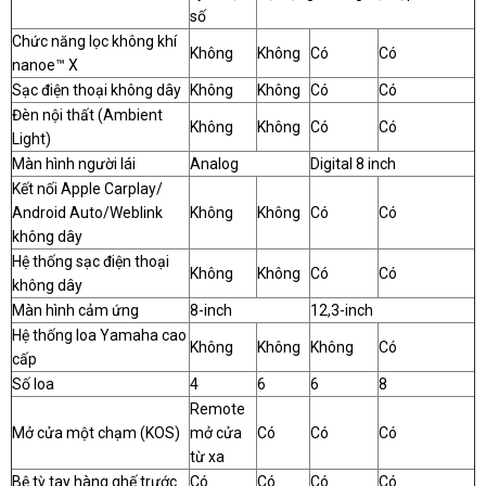
số
Chức năng lọc không khí
Không
Không
Có
Có
nanoe™ X
Sạc điện thoại không dây
Không
Không
Có
Có
Đèn nội thất (Ambient
Không
Không
Có
Có
Light)
Màn hình người lái
Analog
Digital 8 inch
Kết nối Apple Carplay/
Android Auto/Weblink
Không
Không
Có
Có
không dây
Hệ thống sạc điện thoại
Không
Không
Có
Có
không dây
Màn hình cảm ứng
8-inch
12,3-inch
Hệ thống loa Yamaha cao
Không
Không
Không
Có
cấp
Số loa
4
6
6
8
Remote
Mở cửa một chạm (KOS)
mở cửa
Có
Có
Có
từ xa
Bệ tỳ tay hàng ghế trước
Có
Có
Có
Có