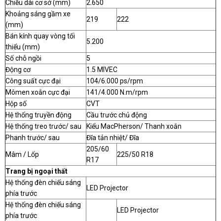
Chiều dài cơ sở (mm)
2.650
Khoảng sáng gầm xe
219
222
(mm)
Bán kính quay vòng tối
5.200
thiểu (mm)
Số chỗ ngồi
5
Động cơ
1.5 MIVEC
Công suất cực đại
104/6.000 ps/rpm
Mômen xoắn cực đại
141/4.000 N.m/rpm
Hộp số
CVT
Hệ thống truyền động
Cầu trước chủ động
Hệ thống treo trước/ sau
Kiểu MacPherson/ Thanh xoắn
Phanh trước/ sau
Đĩa tản nhiệt/ Đĩa
205/60
Mâm / Lốp
225/50 R18
R17
Trang bị ngoại thất
Hệ thống đèn chiếu sáng
LED Projector
phía trước
Hệ thống đèn chiếu sáng
LED Projector
phía trước