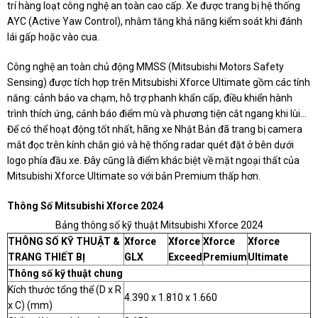
trí hàng loạt công nghệ an toàn cao cấp. Xe được trang bị hệ thống
AYC (Active Yaw Control), nhằm tăng khả năng kiểm soát khi đánh
lái gấp hoặc vào cua.
Công nghệ an toàn chủ động MMSS (Mitsubishi Motors Safety
Sensing) được tích hợp trên Mitsubishi Xforce Ultimate gồm các tính
năng: cảnh báo va chạm, hỗ trợ phanh khẩn cấp, điều khiển hành
trình thích ứng, cảnh báo điểm mù và phương tiện cắt ngang khi lùi...
Để có thể hoạt động tốt nhất, hãng xe Nhật Bản đã trang bị camera
mắt đọc trên kính chắn gió và hệ thống radar quét đặt ở bên dưới
logo phía đầu xe. Đây cũng là điểm khác biệt về mặt ngoại thất của
Mitsubishi Xforce Ultimate so với bản Premium thấp hơn.
Thông Số Mitsubishi Xforce 2024
Bảng thông số kỹ thuật Mitsubishi Xforce 2024
THÔNG SỐ KỸ THUẬT &
Xforce
Xforce
Xforce
Xforce
TRANG THIẾT BỊ
GLX
Exceed
Premium
Ultimate
Thông số kỹ thuật chung
Kích thước tổng thể (D x R
4.390 x 1.810 x 1.660
x C) (mm)