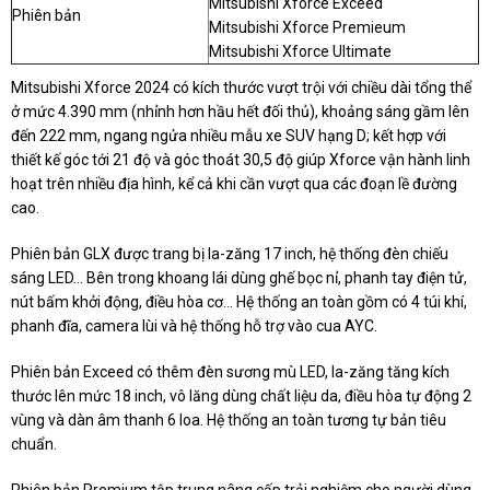
Mitsubishi Xforce Exceed
Phiên bản
Mitsubishi Xforce Premieum
Mitsubishi Xforce Ultimate
Mitsubishi Xforce 2024 có kích thước vượt trội với chiều dài tổng thể
ở mức 4.390 mm (nhỉnh hơn hầu hết đối thủ), khoảng sáng gầm lên
đến 222 mm, ngang ngửa nhiều mẫu xe SUV hạng D; kết hợp với
thiết kế góc tới 21 độ và góc thoát 30,5 độ giúp Xforce vận hành linh
hoạt trên nhiều địa hình, kể cả khi cần vượt qua các đoạn lề đường
cao.
Phiên bản GLX được trang bị la-zăng 17 inch, hệ thống đèn chiếu
sáng LED... Bên trong khoang lái dùng ghế bọc nỉ, phanh tay điện tử,
nút bấm khởi động, điều hòa cơ... Hệ thống an toàn gồm có 4 túi khí,
phanh đĩa, camera lùi và hệ thống hỗ trợ vào cua AYC.
Phiên bản Exceed có thêm đèn sương mù LED, la-zăng tăng kích
thước lên mức 18 inch, vô lăng dùng chất liệu da, điều hòa tự động 2
vùng và dàn âm thanh 6 loa. Hệ thống an toàn tương tự bản tiêu
chuẩn.