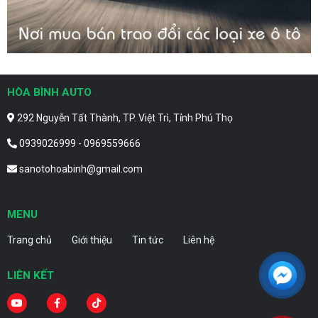
HÒA BÌNH AUTO
292 Nguyễn Tất Thành, TP. Việt Trì, Tỉnh Phú Thọ
0939026999 - 0969559666
sanotohoabinh@gmail.com
MENU
Trang chủ
Giới thiệu
Tin tức
Liên hệ
LIÊN KẾT