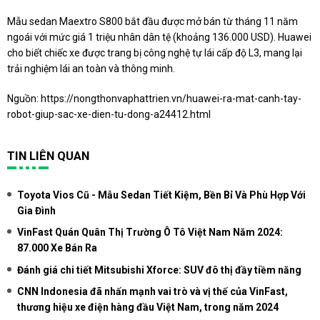
Mẫu sedan Maextro S800 bắt đầu được mở bán từ tháng 11 năm
ngoái với mức giá 1 triệu nhân dân tệ (khoảng 136.000 USD). Huawei
cho biết chiếc xe được trang bị công nghệ tự lái cấp độ L3, mang lại
trải nghiệm lái an toàn và thông minh.
Nguồn:
https://nongthonvaphattrien.vn/huawei-ra-mat-canh-tay-
robot-giup-sac-xe-dien-tu-dong-a24412.html
TIN LIÊN QUAN
Toyota Vios Cũ - Mẫu Sedan Tiết Kiệm, Bền Bỉ Và Phù Hợp Với
Gia Đình
VinFast Quán Quân Thị Trường Ô Tô Việt Nam Năm 2024:
87.000 Xe Bán Ra
Đánh giá chi tiết Mitsubishi Xforce: SUV đô thị đầy tiềm năng
CNN Indonesia đã nhấn mạnh vai trò và vị thế của VinFast,
thương hiệu xe điện hàng đầu Việt Nam, trong năm 2024