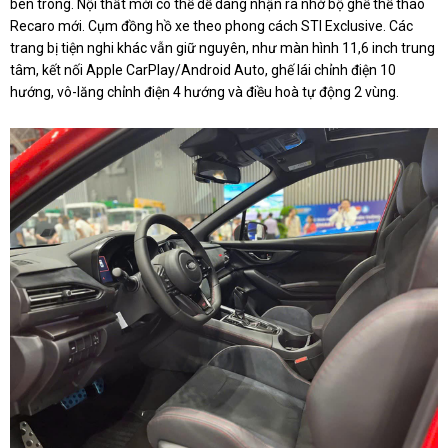
bên trong. Nội thất mới có thể dễ dàng nhận ra nhờ bộ ghế thể thao
Recaro mới. Cụm đồng hồ xe theo phong cách STI Exclusive. Các
trang bị tiện nghi khác vẫn giữ nguyên, như màn hình 11,6 inch trung
tâm, kết nối Apple CarPlay/Android Auto, ghế lái chỉnh điện 10
hướng, vô-lăng chỉnh điện 4 hướng và điều hoà tự động 2 vùng.