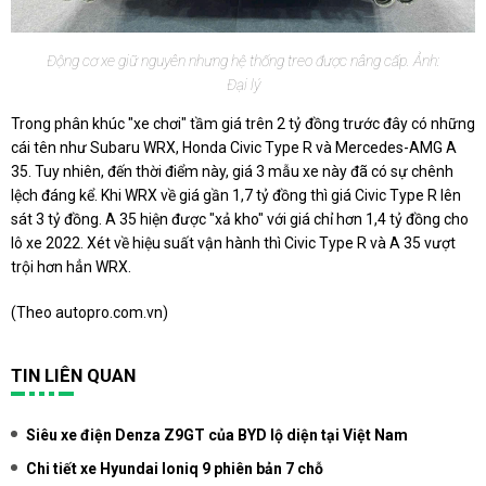
Động cơ xe giữ nguyên nhưng hệ thống treo được nâng cấp. Ảnh:
Đại lý
Trong phân khúc "xe chơi" tầm giá trên 2 tỷ đồng trước đây có những
cái tên như Subaru WRX, Honda Civic Type R và Mercedes-AMG A
35. Tuy nhiên, đến thời điểm này, giá 3 mẫu xe này đã có sự chênh
lệch đáng kể. Khi WRX về giá gần 1,7 tỷ đồng thì giá Civic Type R lên
sát 3 tỷ đồng. A 35 hiện được "xả kho" với giá chỉ hơn 1,4 tỷ đồng cho
lô xe 2022. Xét về hiệu suất vận hành thì Civic Type R và A 35 vượt
trội hơn hẳn WRX.
(Theo
autopro.com.vn
)
TIN LIÊN QUAN
Siêu xe điện Denza Z9GT của BYD lộ diện tại Việt Nam
Chi tiết xe Hyundai Ioniq 9 phiên bản 7 chỗ