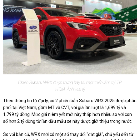
Chiếc Subaru WRX được trưng bày tại một triển lãm tại TP.
HCM. Ảnh: Đại lý
Theo thông tin từ đại lý, có 2 phiên bản Subaru WRX 2025 được phân
phối tại Việt Nam, gồm MT và CVT, với giá lần lượt là 1,699 tỷ và
1,799 tỷ đồng. Mức giá niêm yết mới này thấp hơn nhiều so với con
số hơn 2 tỷ đồng từ lần đầu mẫu xe này được giới thiệu trong nước.
So với bản cũ, WRX mới có một số thay đổi "đắt giá", chủ yếu đến từ