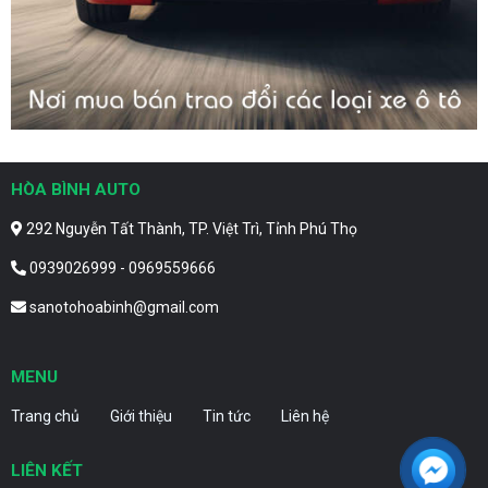
HÒA BÌNH AUTO
292 Nguyễn Tất Thành, TP. Việt Trì, Tỉnh Phú Thọ
0939026999 - 0969559666
sanotohoabinh@gmail.com
MENU
Trang chủ
Giới thiệu
Tin tức
Liên hệ
LIÊN KẾT