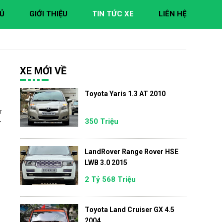
Ủ
GIỚI THIỆU
TIN TỨC XE
LIÊN HỆ
XE MỚI VỀ
Toyota Yaris 1.3 AT 2010
ứ
350 Triệu
ự
LandRover Range Rover HSE
LWB 3.0 2015
2 Tỷ 568 Triệu
Toyota Land Cruiser GX 4.5
2004