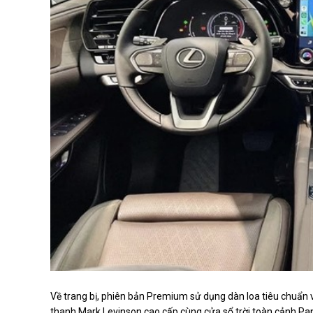
Về trang bị, phiên bản Premium sử dụng dàn loa tiêu chuẩn và
thanh Mark Levinson cao cấp cùng cửa sổ trời toàn cảnh Pa