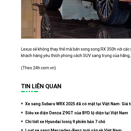
Lexus sẽ không thay thế mà bán song song RX 350h với các
khách hàng yêu thích phong cách SUV sang trọng của hãng, đ
(Theo
24h.com.vn
)
TIN LIÊN QUAN
Xe sang Subaru WRX 2025 đã có mặt tại Việt Nam: Giá t
Siêu xe điện Denza Z9GT của BYD lộ diện tại Việt Nam
Chi tiết xe Hyundai Ioniq 9 phiên bản 7 chỗ
Loạt xe sang Mercedes-Benz mới sắp về Việt Nam