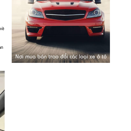
 về
àn