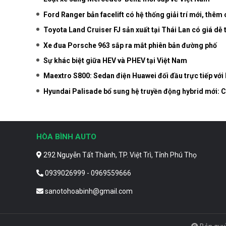
Ford Ranger bản facelift có hệ thống giải trí mới, thêm 
Toyota Land Cruiser FJ sản xuất tại Thái Lan có giá dễ 
Xe đua Porsche 963 sắp ra mắt phiên bản đường phố
Sự khác biệt giữa HEV và PHEV tại Việt Nam
Maextro S800: Sedan điện Huawei đối đầu trực tiếp vớ
Hyundai Palisade bổ sung hệ truyền động hybrid mới: Cả
HÒA BÌNH AUTO
292 Nguyễn Tất Thành, TP. Việt Trì, Tỉnh Phú Thọ
0939026999 - 0969559666
sanotohoabinh@gmail.com