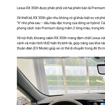
Lexus RX 350h được phân phối với hai phiên bản là Premium và
Về thiết kế, RX 350h gần như không có gì khác biệt so với ph
“h” nhỏ phía sau – dấu hiệu đặc trưng của dòng xe hybrid. C
phong cách: bản Premium dùng mâm 2 tông màu, trong khi b
Về nội thất, khoang cabin RX 350h mang đậm chất Lexus với 
cảnh và màn hình HUD hiển thị kính lái, giúp nâng cao khả nă
thuần điện (EV Mode) giúp xe có thể di chuyển trong đô thị m