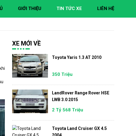
Ủ
GIỚI THIỆU
TIN TỨC XE
LIÊN HỆ
XE MỚI VỀ
Toyota Yaris 1.3 AT 2010
khi
350 Triệu
ầu
LandRover Range Rover HSE
LWB 3.0 2015
2 Tỷ 568 Triệu
Toyota Land Cruiser GX 4.5
2004