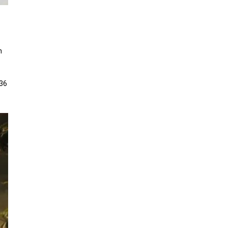
h
136