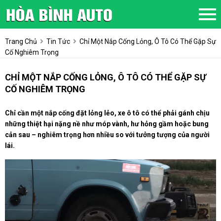
Trang Chủ
Tin Tức
Chỉ Một Nắp Cống Lỏng, Ô Tô Có Thể Gặp Sự
Cố Nghiêm Trọng
CHỈ MỘT NẮP CỐNG LỎNG, Ô TÔ CÓ THỂ GẶP SỰ
CỐ NGHIÊM TRỌNG
Chỉ cần một nắp cống đặt lỏng lẻo, xe ô tô có thể phải gánh chịu
những thiệt hại nặng nề như móp vành, hư hỏng gầm hoặc bung
cản sau – nghiêm trọng hơn nhiều so với tưởng tượng của người
lái.