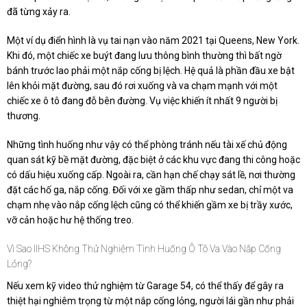
đã từng xảy ra.
Một ví dụ điển hình là vụ tai nạn vào năm 2021 tại Queens, New York.
Khi đó, một chiếc xe buýt đang lưu thông bình thường thì bất ngờ
bánh trước lao phải một nắp cống bị lệch. Hệ quả là phần đầu xe bật
lên khỏi mặt đường, sau đó rơi xuống và va chạm mạnh với một
chiếc xe ô tô đang đỗ bên đường. Vụ việc khiến ít nhất 9 người bị
thương.
Những tình huống như vậy có thể phòng tránh nếu tài xế chủ động
quan sát kỹ bề mặt đường, đặc biệt ở các khu vực đang thi công hoặc
có dấu hiệu xuống cấp. Ngoài ra, cần hạn chế chạy sát lề, nơi thường
đặt các hố ga, nắp cống. Đối với xe gầm thấp như sedan, chỉ một va
chạm nhẹ vào nắp cống lệch cũng có thể khiến gầm xe bị trầy xước,
vỡ cản hoặc hư hệ thống treo.
Vì Sao IIHS Không Thử Nghiệm Tình Huống Ô Tô Va Vào Nắp Cống
Lỏng?
Nếu xem kỹ video thử nghiệm từ Garage 54, có thể thấy để gây ra
thiệt hại nghiêm trọng từ một nắp cống lỏng, người lái gần như phải