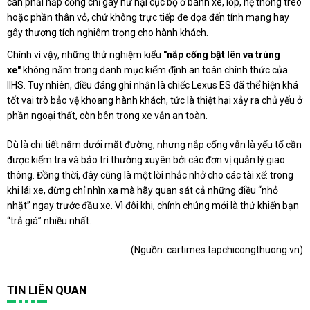
cán phải nắp cống chỉ gây hư hại cục bộ ở bánh xe, lốp, hệ thống treo
hoặc phần thân vỏ, chứ không trực tiếp đe dọa đến tính mạng hay
gây thương tích nghiêm trọng cho hành khách.
Chính vì vậy, những thử nghiệm kiểu
"nắp cống bật lên va trúng
xe"
không nằm trong danh mục kiểm định an toàn chính thức của
IIHS. Tuy nhiên, điều đáng ghi nhận là chiếc Lexus ES đã thể hiện khá
tốt vai trò bảo vệ khoang hành khách, tức là thiệt hại xảy ra chủ yếu ở
phần ngoại thất, còn bên trong xe vẫn an toàn.
Dù là chi tiết nằm dưới mặt đường, nhưng nắp cống vẫn là yếu tố cần
được kiểm tra và bảo trì thường xuyên bởi các đơn vị quản lý giao
thông. Đồng thời, đây cũng là một lời nhắc nhở cho các tài xế: trong
khi lái xe, đừng chỉ nhìn xa mà hãy quan sát cả những điều “nhỏ
nhặt” ngay trước đầu xe. Vì đôi khi, chính chúng mới là thứ khiến bạn
“trả giá” nhiều nhất.
(Nguồn:
cartimes.tapchicongthuong.vn
)
TIN LIÊN QUAN