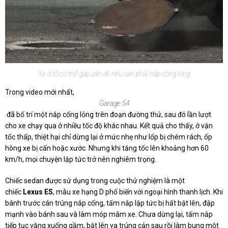
Xe ô tô có thể gặp vấn đề nếu cán phải nắp cống lỏng
Trong video mới nhất,
Garage 54
đã bố trí một nắp cống lỏng trên đoạn đường thử, sau đó lần lượt
cho xe chạy qua ở nhiều tốc độ khác nhau. Kết quả cho thấy, ở vận
tốc thấp, thiệt hại chỉ dừng lại ở mức nhẹ như lốp bị chém rách, ốp
hông xe bị cấn hoặc xước. Nhưng khi tăng tốc lên khoảng hơn 60
km/h, mọi chuyện lập tức trở nên nghiêm trọng.
Chiếc sedan được sử dụng trong cuộc thử nghiệm là một
chiếc
Lexus ES
, mẫu xe hạng D phổ biến với ngoại hình thanh lịch. Khi
bánh trước cán trúng nắp cống, tấm nắp lập tức bị hất bật lên, đập
mạnh vào bánh sau và làm móp mâm xe. Chưa dừng lại, tấm nắp
tiếp tục văng xuống gầm, bật lên va trúng cản sau rồi làm bung một