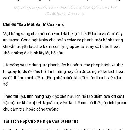
Một bằng sáng chế mới của Ford đã hé lộ "chế độ lái lùi và đào"
đầy ấn tượng. Ảnh: Ford.
Chế Độ "đào Một Bánh" Của Ford
Một bằng sáng chế mới của Ford đã hé lộ "chế độ lái lùi và đào" đầy
ấn tượng. Công nghệ này cho phép chiếc xe phanh một bánh trong
khi vẫn truyền lực cho bánh còn lại, giúp xe tự xoay sở hoặc thoát
khỏi những địa hình lầy lội, hố sâu.
Hệ thống sẽ tác dụng lực phanh lên ba bánh, cho phép bánh xe thứ
tư quay tự do để đào hố. Tính năng này cần được người lái kích hoạt
và đủ thông minh để tự động nhận diện khi đã hoàn thành việc đào
hố.
Theo tài liệu, tính năng này đặc biệt hữu ích để tạo điểm tựa khi cứu
hộ một xe khác bị kẹt. Ngoài ra, việc đào hố còn có thể giúp ích tại các
khu cắm trại hoặc công trường.
Tời Tích Hợp Cho Xe Điện Của Stellantis