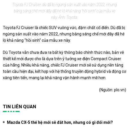
Toyota FJ Cruiser dù đã bị ngừng sản xuất vào năm 2022, nhưng
bằng sáng chế mới đây đã hé lộ khả năng "hồi sinh" của mẫu xe
này. Ảnh: Toyota.
Toyota FJ Cruiser là chiếc SUV vuông vức, đậm chất cổ điển. Dù đã bị
ngừng sản xuất vào năm 2022, nhưng bằng sáng chế mới đây đã hé
lộ khả năng "hồi sinh" của mẫu xe này.
Dù Toyota vẫn chưa đưa ra bất kỳ thông báo chính thức nào, bản vẽ
thiết kế mới được cho là dựa trên ý tưởng xe điện Compact Cruiser
của hãng. Nhiều khả năng, chiếc FJ Cruiser mới sẽ sử dụng nền tảng
toàn cầu hiện đại, kết hợp với hệ thống truyền động hybrid và động cơ
xăng tiên tiến, mang lại khả năng vận hành mạnh mẽ hơn.
(Nguồn:
plo.vn
)
TIN LIÊN QUAN
Mazda CX-5 thế hệ mới sẽ đắt hơn, nhưng có gì đổi mới?