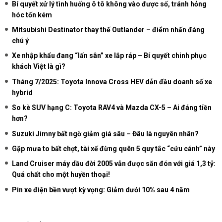
Bí quyết xử lý tình huống ô tô không vào được số, tránh hỏng
hóc tốn kém
Mitsubishi Destinator thay thế Outlander – điểm nhấn đáng
chú ý
Xe nhập khẩu đang “lấn sân” xe lắp ráp – Bí quyết chinh phục
khách Việt là gì?
Tháng 7/2025: Toyota Innova Cross HEV dẫn đầu doanh số xe
hybrid
So kè SUV hạng C: Toyota RAV4 và Mazda CX-5 – Ai đáng tiền
hơn?
Suzuki Jimny bất ngờ giảm giá sâu – Đâu là nguyên nhân?
Gặp mưa to bất chợt, tài xế đừng quên 5 quy tắc “cứu cánh” này
Land Cruiser máy dầu đời 2005 vẫn được săn đón với giá 1,3 tỷ:
Quá chất cho một huyền thoại!
Pin xe điện bền vượt kỳ vọng: Giảm dưới 10% sau 4 năm