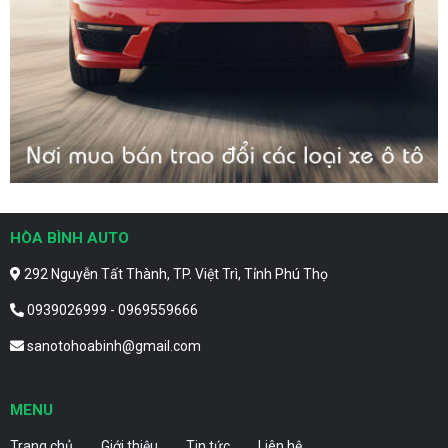
HÒA BÌNH AUTO
292 Nguyễn Tất Thành, TP. Việt Trì, Tỉnh Phú Thọ
0939026999 - 0969559666
sanotohoabinh@gmail.com
MENU
Trang chủ
Giới thiệu
Tin tức
Liên hệ