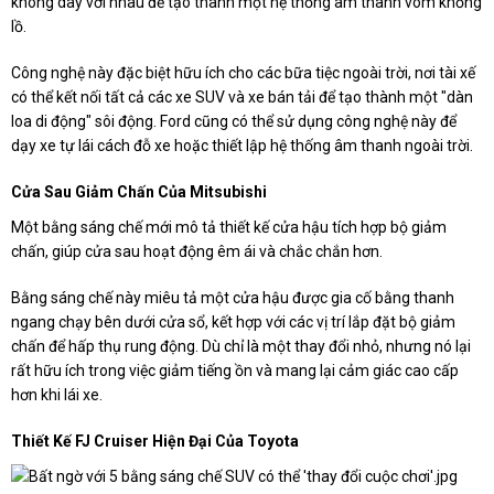
không dây với nhau để tạo thành một hệ thống âm thanh vòm khổng
lồ.
Công nghệ này đặc biệt hữu ích cho các bữa tiệc ngoài trời, nơi tài xế
có thể kết nối tất cả các xe SUV và xe bán tải để tạo thành một "dàn
loa di động" sôi động. Ford cũng có thể sử dụng công nghệ này để
dạy xe tự lái cách đỗ xe hoặc thiết lập hệ thống âm thanh ngoài trời.
Cửa Sau Giảm Chấn Của Mitsubishi
Một bằng sáng chế mới mô tả thiết kế cửa hậu tích hợp bộ giảm
chấn, giúp cửa sau hoạt động êm ái và chắc chắn hơn.
Bằng sáng chế này miêu tả một cửa hậu được gia cố bằng thanh
ngang chạy bên dưới cửa sổ, kết hợp với các vị trí lắp đặt bộ giảm
chấn để hấp thụ rung động. Dù chỉ là một thay đổi nhỏ, nhưng nó lại
rất hữu ích trong việc giảm tiếng ồn và mang lại cảm giác cao cấp
hơn khi lái xe.
Thiết Kế FJ Cruiser Hiện Đại Của Toyota