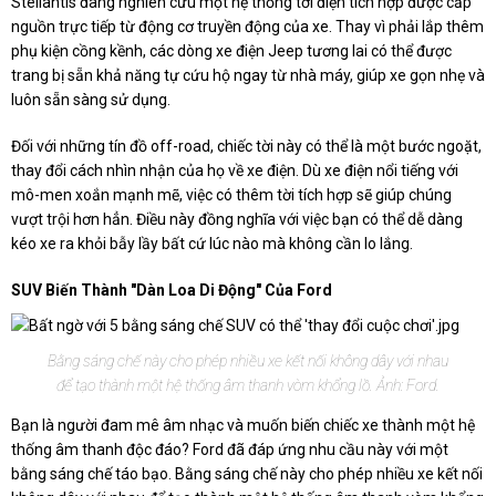
Stellantis đang nghiên cứu một hệ thống tời điện tích hợp được cấp
nguồn trực tiếp từ động cơ truyền động của xe. Thay vì phải lắp thêm
phụ kiện cồng kềnh, các dòng xe điện Jeep tương lai có thể được
trang bị sẵn khả năng tự cứu hộ ngay từ nhà máy, giúp xe gọn nhẹ và
luôn sẵn sàng sử dụng.
Đối với những tín đồ off-road, chiếc tời này có thể là một bước ngoặt,
thay đổi cách nhìn nhận của họ về xe điện. Dù xe điện nổi tiếng với
mô-men xoắn mạnh mẽ, việc có thêm tời tích hợp sẽ giúp chúng
vượt trội hơn hẳn. Điều này đồng nghĩa với việc bạn có thể dễ dàng
kéo xe ra khỏi bẫy lầy bất cứ lúc nào mà không cần lo lắng.
SUV Biến Thành "dàn Loa Di Động" Của Ford
Bằng sáng chế này cho phép nhiều xe kết nối không dây với nhau
để tạo thành một hệ thống âm thanh vòm khổng lồ. Ảnh: Ford.
Bạn là người đam mê âm nhạc và muốn biến chiếc xe thành một hệ
thống âm thanh độc đáo? Ford đã đáp ứng nhu cầu này với một
bằng sáng chế táo bạo. Bằng sáng chế này cho phép nhiều xe kết nối