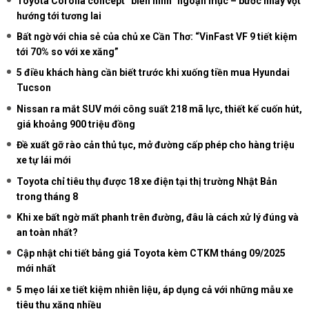
Toyota Corolla concept “biến hình” ngoạn mục – bước nhảy vọt
hướng tới tương lai
Bất ngờ với chia sẻ của chủ xe Cần Thơ: “VinFast VF 9 tiết kiệm
tới 70% so với xe xăng”
5 điều khách hàng cần biết trước khi xuống tiền mua Hyundai
Tucson
Nissan ra mắt SUV mới công suất 218 mã lực, thiết kế cuốn hút,
giá khoảng 900 triệu đồng
Đề xuất gỡ rào cản thủ tục, mở đường cấp phép cho hàng triệu
xe tự lái mới
Toyota chỉ tiêu thụ được 18 xe điện tại thị trường Nhật Bản
trong tháng 8
Khi xe bất ngờ mất phanh trên đường, đâu là cách xử lý đúng và
an toàn nhất?
Cập nhật chi tiết bảng giá Toyota kèm CTKM tháng 09/2025
mới nhất
5 mẹo lái xe tiết kiệm nhiên liệu, áp dụng cả với những mẫu xe
tiêu thụ xăng nhiều