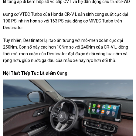
lít tăng áp đi kèm hộp số vô cấp CVT và hệ dẫn động cầu trước FWD.
Động cơ VTEC Turbo của Honda CR-V L sản sinh công suất cực đại
190 PS, nhỉnh hơn so với 163 PS của động cơ MIVEC Turbo trên
Destinator.
Tuy nhiên, Destinator lại tạo ấn tượng với mô-men xoắn cực đại
250Nm. Con số này cao hơn 10Nm so với 240Nm của CR-V L, đồng
thời mô-men xoắn của Destinator đạt được ở dải vòng tua sớm và
rộng hơn, giúp nước ga đầu của mẫu xe này rực hơn đối thủ.
Nội Thất Tiếp Tục Là Điểm Cộng