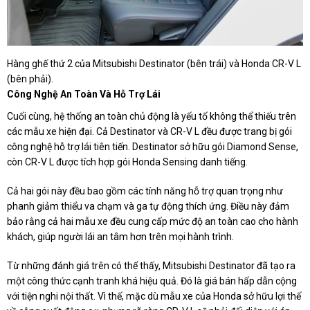
Hàng ghế thứ 2 của Mitsubishi Destinator (bên trái) và Honda CR-V L
(bên phải).
Công Nghệ An Toàn Và Hỗ Trợ Lái
Cuối cùng, hệ thống an toàn chủ động là yếu tố không thể thiếu trên
các mẫu xe hiện đại. Cả Destinator và CR-V L đều được trang bị gói
công nghệ hỗ trợ lái tiên tiến. Destinator sở hữu gói Diamond Sense,
còn CR-V L được tích hợp gói Honda Sensing danh tiếng.
Cả hai gói này đều bao gồm các tính năng hỗ trợ quan trọng như
phanh giảm thiểu va chạm và ga tự động thích ứng. Điều này đảm
bảo rằng cả hai mẫu xe đều cung cấp mức độ an toàn cao cho hành
khách, giúp người lái an tâm hơn trên mọi hành trình.
Từ những đánh giá trên có thể thấy, Mitsubishi Destinator đã tạo ra
một công thức cạnh tranh khá hiệu quả. Đó là giá bán hấp dẫn cộng
với tiện nghi nội thất. Vì thế, mặc dù mẫu xe của Honda sở hữu lợi thế