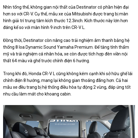
Nhìn tổng thể, không gian nội thất của Destinator có phần hiện đại
hơn so với CR-V. Cụ thể, mẫu xe của Mitsubishi được trang bị màn
hình giải trí trung tâm kích thước 12.3inch. Kích thước này lớn hơn
đáng kể so với màn hình 9 inch trên CR-V L.
Đồng thời, Destinator còn nâng cao trải nghiệm âm thanh bằng hệ
thống 8 loa Dynamic Sound Yamaha Premium. Để tăng tính thẩm
mỹ và trải nghiệm cá nhân hóa, xe còn được tích hợp đèn viền nội
thất 64 màu và ghế trước chỉnh điện 6 hướng.
Trong khi đó, Honda CR-V L cũng không kém cạnh khi sở hữu ghế lái
chỉnh điện 8 hướng, mang lại không gian thoáng đãng hơn. Cả hai
mẫu xe đều trang bị hệ thống điều hòa tự động 2 vùng, đáp ứng tốt
nhu cầu làm mát cho khoang cabin.