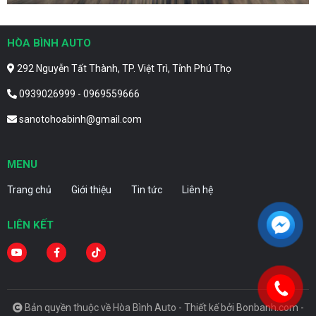
HÒA BÌNH AUTO
292 Nguyễn Tất Thành, TP. Việt Trì, Tỉnh Phú Thọ
0939026999 - 0969559666
sanotohoabinh@gmail.com
MENU
Trang chủ
Giới thiệu
Tin tức
Liên hệ
LIÊN KẾT
Bản quyền thuộc về Hòa Bình Auto -
Thiết kế bởi
Bonbanh.com -