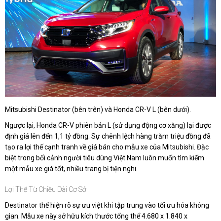
Mitsubishi Destinator (bên trên) và Honda CR-V L (bên dưới).
Ngược lại, Honda CR-V phiên bản L (sử dụng động cơ xăng) lại được
định giá lên đến 1,1 tỷ đồng. Sự chênh lệch hàng trăm triệu đồng đã
tạo ra lợi thế cạnh tranh về giá bán cho mẫu xe của Mitsubishi. Đặc
biệt trong bối cảnh người tiêu dùng Việt Nam luôn muốn tìm kiếm
một mẫu xe giá tốt, nhiều trang bị tiện nghi.
Lợi Thế Từ Chiều Dài Cơ Sở
Destinator thể hiện rõ sự ưu việt khi tập trung vào tối ưu hóa không
gian. Mẫu xe này sở hữu kích thước tổng thể 4.680 x 1.840 x