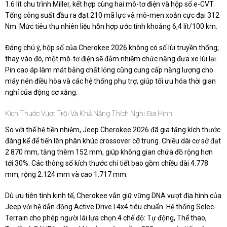
1.6 lít chu trình Miller, kết hợp cùng hai mô-tơ điện và hộp số e-CVT.
Tổng công suất đầu ra đạt 210 mã lực và mô-men xoắn cực đại 312
Nm. Mức tiêu thụ nhiên liệu hỗn hợp ước tính khoảng 6,4 lít/100 km.
Đáng chú ý, hộp số của Cherokee 2026 không có số lùi truyền thống;
thay vào đó, một mô-tơ điện sẽ đảm nhiệm chức năng đưa xe lùi lại.
Pin cao áp làm mát bằng chất lỏng cũng cung cấp năng lượng cho
máy nén điều hòa và các hệ thống phụ trợ, giúp tối ưu hóa thời gian
nghỉ của động cơ xăng.
Kích Thước Vượt Trội Và Khả Năng Thích Nghi Địa Hình
So với thế hệ tiền nhiệm, Jeep Cherokee 2026 đã gia tăng kích thước
đáng kể để tiến lên phân khúc crossover cỡ trung. Chiều dài cơ sở đạt
2.870 mm, tăng thêm 152 mm, giúp không gian chứa đồ rộng hơn
tới 30%. Các thông số kích thước chi tiết bao gồm chiều dài 4.778
mm, rộng 2.124 mm và cao 1.717 mm.
Dù ưu tiên tính kinh tế, Cherokee vẫn giữ vững DNA vượt địa hình của
Jeep với hệ dẫn động Active Drive I 4x4 tiêu chuẩn. Hệ thống Selec-
Terrain cho phép người lái lựa chọn 4 chế độ: Tự động, Thể thao,