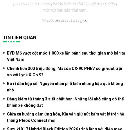
phong cách thời thượng thì tân binh nhà MG là một trong những
món hời hấp dẫn nhất năm.
(Nguồn:
khoahocdoisong.vn
)
TIN LIÊN QUAN
BYD M6 vượt cột mốc 1.000 xe lăn bánh sau thời gian mở bán tại
Việt Nam
Chênh hơn 300 triệu đồng, Mazda CX-90 PHEV có gì vượt trội
so với Lynk & Co 9?
Rò rỉ dầu hộp số: Nguyên nhân phổ biến nhưng hậu quả không
nhỏ
Đăng kiểm từ tháng 3 siết chặt hơn: Những lỗi nhỏ cũng có thể
khiến xe không đạt
Giữa xu hướng cảm ứng hóa, Kia vẫn giữ nút bấm vật lý trên hệ
thống Pleos Connect mới
Suzuki XL7 Hybrid Black Edition 2026 trình làng với diện mạo