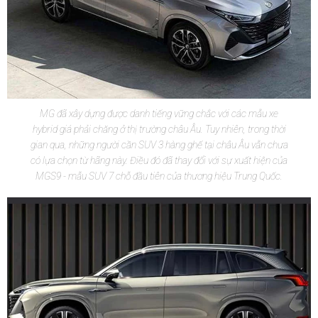
MG đã xây dựng được danh tiếng vững chắc với các mẫu xe
hybrid giá phải chăng ở thị trường châu Âu. Tuy nhiên, trong thời
gian qua, những người cần SUV 3 hàng ghế tại châu Âu vẫn chưa
có lựa chọn từ hãng này. Điều đó đã thay đổi với sự xuất hiện của
MGS9 - mẫu SUV 7 chỗ đầu tiên của thương hiệu Trung Quốc.