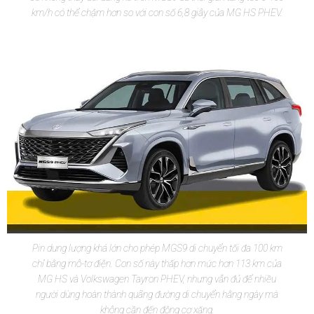
km/h có thể chậm hơn so với con số 6,8 giây của MG HS PHEV.
Pin dung lượng khá lớn cho phép MGS9 di chuyển tối đa 100 km
chỉ bằng mô-tơ điện. Con số này thấp hơn mức hơn 113 km của
MG HS và Volkswagen Tayron PHEV, nhưng vẫn đủ để nhiều
người dùng hoàn thành quãng đường di chuyển hằng ngày mà
không cần đến động cơ xăng.