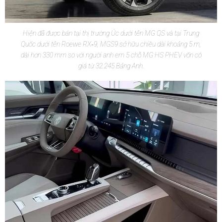
Hiện đã được bán tại thị trường Úc dưới tên MG QS và tại Trung
Quốc dưới tên Roewe RX‑9, MGS9 sở hữu chiều dài khoảng 5 m,
dài hơn 330 mm so với người anh em 5 chỗ MG HS PHEV vốn có
giá từ 32.245 Bảng Anh.