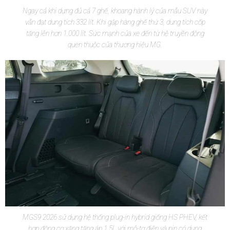
Ngay cả khi dựng đủ cả 7 ghế, khoang hành lý của mẫu SUV này
vẫn đạt dung tích 332 lít. Khi gập hàng ghế thứ 3, dung tích cốp
tăng lên hơn 1.000 lít. Sức mạnh của xe đến từ hệ truyền động
quen thuộc của thương hiệu MG.
MGS9 2026 sử dụng hệ thống plug-in hybrid giống HS PHEV, kết
hợp động cơ xăng tăng áp 1.5L với mô-tơ điện và pin có dung