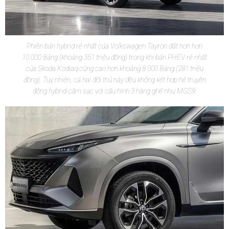
Phiên bản hybrid rẻ nhất của Volkswagen Tayron đắt hơn hơn
10.000 Bảng (khoảng 351 triệu đồng) trong khi bản PHEV rẻ nhất
của Skoda Kodiaq cũng cao hơn khoảng 8.000 Bảng (281 triệu
đồng). Tuy nhiên, cả hai đối thủ này đều không kết hợp hệ truyền
động hybrid cắm sạc với cấu hình 3 hàng ghế như MGS9.