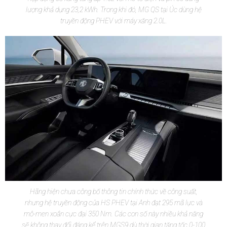
lượng khả dụng 23,2 kWh. Trong khi đó, MG QS tại Úc dùng hệ
truyền động PHEV với máy xăng 2.0L.
Hãng hiện chưa công bố thông tin chính thức về công suất,
nhưng hệ truyền động của HS PHEV tại Anh đạt 295 mã lực và
mô-men xoắn cực đại 350 Nm. Các con số này nhiều khả năng
sẽ không thay đổi đáng kể trên MGS9 dù thời gian tăng tốc 0-100