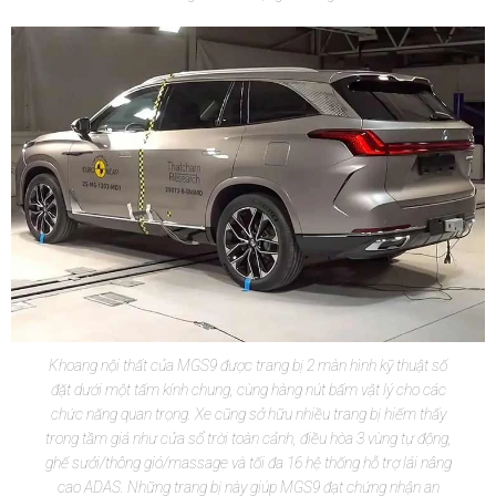
Khoang nội thất của MGS9 được trang bị 2 màn hình kỹ thuật số
đặt dưới một tấm kính chung, cùng hàng nút bấm vật lý cho các
chức năng quan trọng. Xe cũng sở hữu nhiều trang bị hiếm thấy
trong tầm giá như cửa sổ trời toàn cảnh, điều hòa 3 vùng tự động,
ghế sưởi/thông gió/massage và tối đa 16 hệ thống hỗ trợ lái nâng
cao ADAS. Những trang bị này giúp MGS9 đạt chứng nhận an