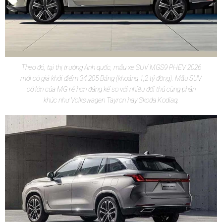
Theo đó, tại thị trường Anh quốc, mẫu xe SUV MGS9 PHEV 2026
mới có giá khởi điểm 34.205 Bảng (khoảng 1,2 tỷ đồng). Mẫu SUV
cỡ lớn của MG rẻ hơn đáng kể so với nhiều đối thủ cùng phân
khúc như Volkswagen Tayron hay Skoda Kodiaq.