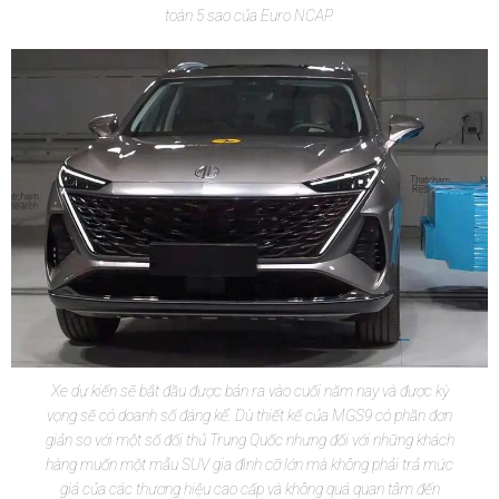
toàn 5 sao của Euro NCAP.
Xe dự kiến sẽ bắt đầu được bán ra vào cuối năm nay và được kỳ
vọng sẽ có doanh số đáng kể. Dù thiết kế của MGS9 có phần đơn
giản so với một số đối thủ Trung Quốc nhưng đối với những khách
hàng muốn một mẫu SUV gia đình cỡ lớn mà không phải trả mức
giá của các thương hiệu cao cấp và không quá quan tâm đến