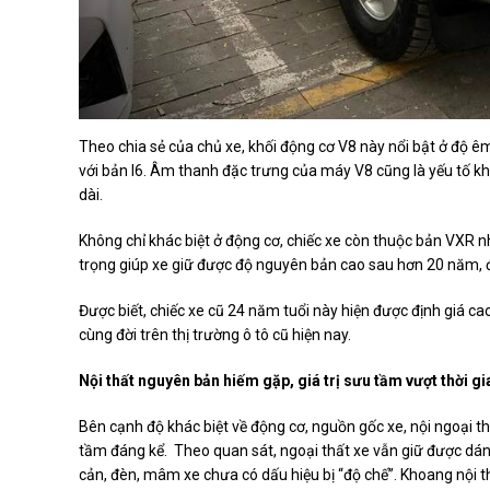
Theo chia sẻ của chủ xe, khối động cơ V8 này nổi bật ở độ ê
với bản I6. Âm thanh đặc trưng của máy V8 cũng là yếu tố kh
dài.
Không chỉ khác biệt ở động cơ, chiếc xe còn thuộc bản VXR n
trọng giúp xe giữ được độ nguyên bản cao sau hơn 20 năm, đi
Được biết, chiếc xe cũ 24 năm tuổi này hiện được định giá cao
cùng đời trên thị trường ô tô cũ hiện nay.
Nội thất nguyên bản hiếm gặp, giá trị sưu tầm vượt thời gi
Bên cạnh độ khác biệt về động cơ, nguồn gốc xe, nội ngoại t
tầm đáng kể. Theo quan sát, ngoại thất xe vẫn giữ được dáng
cản, đèn, mâm xe chưa có dấu hiệu bị “độ chế”. Khoang nội t