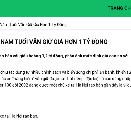
TRANG CH
 Năm Tuổi Vẫn Giữ Giá Hơn 1 Tỷ Đồng
 NĂM TUỔI VẪN GIỮ GIÁ HƠN 1 TỶ ĐỒNG
o bán với giá khoảng 1,2 tỷ đồng, phản ánh mức định giá cao so với
 chịu tác động từ nhiều chính sách và biến động chi phí lăn bánh, khiến s
ẫu xe “hàng hiếm” vẫn giữ được sức hút riêng, đặc biệt là các dòng nhậ
r 100 đời 2002 đang được một chủ xe tại Hà Nội rao bán gần đây là ví d
e tại Hà Nội rao bán.