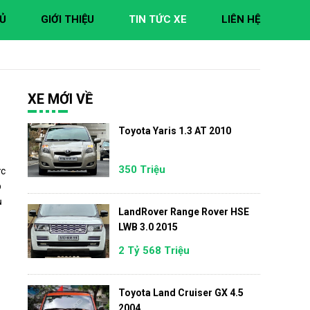
Ủ
GIỚI THIỆU
TIN TỨC XE
LIÊN HỆ
XE MỚI VỀ
Toyota Yaris 1.3 AT 2010
350 Triệu
ức
p
ụ
LandRover Range Rover HSE
LWB 3.0 2015
2 Tỷ 568 Triệu
Toyota Land Cruiser GX 4.5
2004