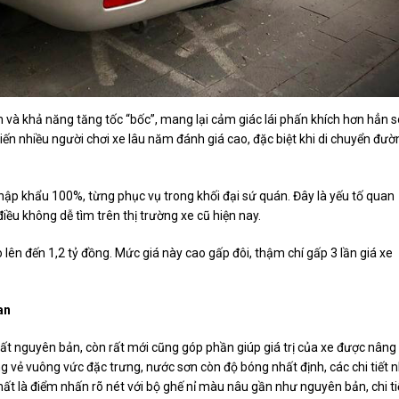
m và khả năng tăng tốc “bốc”, mang lại cảm giác lái phấn khích hơn hẳn s
iến nhiều người chơi xe lâu năm đánh giá cao, đặc biệt khi di chuyển đườ
hập khẩu 100%, từng phục vụ trong khối đại sứ quán. Đây là yếu tố quan
ều không dễ tìm trên thị trường xe cũ hiện nay.
 lên đến 1,2 tỷ đồng. Mức giá này cao gấp đôi, thậm chí gấp 3 lần giá xe
an
hất nguyên bản, còn rất mới cũng góp phần giúp giá trị của xe được nâng
 vẻ vuông vức đặc trưng, nước sơn còn độ bóng nhất định, các chi tiết 
hất là điểm nhấn rõ nét với bộ ghế nỉ màu nâu gần như nguyên bản, chi ti