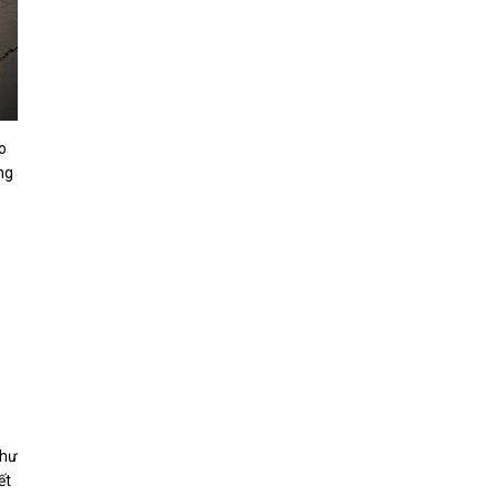
o
ng
như
ết