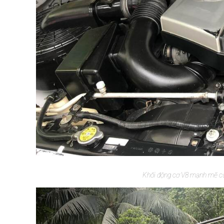
Khối động cơ V8 mạnh mẽ củ