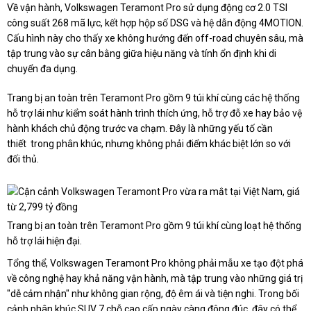
Về vận hành, Volkswagen Teramont Pro sử dụng động cơ 2.0 TSI
công suất 268 mã lực, kết hợp hộp số DSG và hệ dẫn động 4MOTION.
Cấu hình này cho thấy xe không hướng đến off-road chuyên sâu, mà
tập trung vào sự cân bằng giữa hiệu năng và tính ổn định khi di
chuyển đa dụng.
Trang bị an toàn trên Teramont Pro gồm 9 túi khí cùng các hệ thống
hỗ trợ lái như kiểm soát hành trình thích ứng, hỗ trợ đỗ xe hay bảo vệ
hành khách chủ động trước va chạm. Đây là những yếu tố cần
thiết
trong
phân khúc, nhưng không phải điểm khác biệt lớn so với
đối thủ.
Trang bị an toàn trên Teramont Pro gồm 9 túi khí cùng loạt hệ thống
hỗ trợ lái hiện đại.
Tổng thể, Volkswagen Teramont Pro không phải mẫu xe tạo đột phá
về công nghệ hay khả năng vận hành, mà tập trung vào những giá trị
"dễ cảm nhận" như không gian rộng, độ êm ái và tiện nghi. Trong bối
cảnh phân khúc SUV 7 chỗ cao cấp ngày càng đông đúc, đây có thể