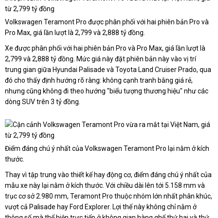
Volkswagen Teramont Pro được phân phối với hai phiên bản Pro và
Pro Max, giá lần lượt là 2,799 và 2,888 tỷ đồng.
Xe được phân phối với hai phiên bản Pro và Pro Max, giá lần lượt là
2,799 và 2,888 tỷ đồng. Mức giá này đặt phiên bản này vào vị trí
trung gian giữa Hyundai Palisade và Toyota Land Cruiser Prado, qua
đó cho thấy định hướng rõ ràng: không cạnh tranh bằng giá rẻ,
nhưng cũng không đi theo hướng "biểu tượng thương hiệu" như các
dòng SUV trên 3 tỷ đồng.
Điểm đáng chú ý nhất của Volkswagen Teramont Pro lại nằm ở kích
thước.
Thay vì tập trung vào thiết kế hay động cơ, điểm đáng chú ý nhất của
mẫu xe này lại nằm ở kích thước. Với chiều dài lên tới 5.158 mm và
trục cơ sở 2.980 mm, Teramont Pro thuộc nhóm lớn nhất phân khúc,
vượt cả Palisade hay Ford Explorer. Lợi thế này không chỉ nằm ở
thông số mà thể hiện trực tiếp ở không gian hàng ghế thứ hai và thứ