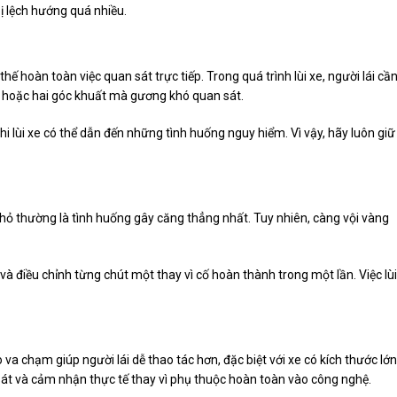
ị lệch hướng quá nhiều.
hế hoàn toàn việc quan sát trực tiếp. Trong quá trình lùi xe, người lái cầ
xe hoặc hai góc khuất mà gương khó quan sát.
khi lùi xe có thể dẫn đến những tình huống nguy hiểm. Vì vậy, hãy luôn giữ
hỏ thường là tình huống gây căng thẳng nhất. Tuy nhiên, càng vội vàng
và điều chỉnh từng chút một thay vì cố hoàn thành trong một lần. Việc lùi
a chạm giúp người lái dễ thao tác hơn, đặc biệt với xe có kích thước lớn
sát và cảm nhận thực tế thay vì phụ thuộc hoàn toàn vào công nghệ.