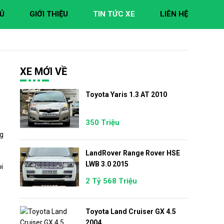
Ủ
GIỚI THIỆU
TIN TỨC XE
LIÊN HỆ
XE MỚI VỀ
Toyota Yaris 1.3 AT 2010
350 Triệu
ng
LandRover Range Rover HSE
LWB 3.0 2015
i
2 Tỷ 568 Triệu
Toyota Land Cruiser GX 4.5
2004