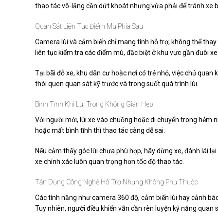
thao tác vô-lăng cần dứt khoát nhưng vừa phải để tránh xe b
Quan Sát Liên Tục Điểm Mù Phía Sau
Camera lùi và cảm biến chỉ mang tính hỗ trợ, không thể thay t
liên tục kiểm tra các điểm mù, đặc biệt ở khu vực gần đuôi 
Tại bãi đỗ xe, khu dân cư hoặc nơi có trẻ nhỏ, việc chủ quan 
thói quen quan sát kỹ trước và trong suốt quá trình lùi.
Bình Tĩnh Khi Lùi Trong Không Gian Hẹp
Với người mới, lùi xe vào chuồng hoặc di chuyển trong hẻm n
hoặc mất bình tĩnh thì thao tác càng dễ sai.
Nếu cảm thấy góc lùi chưa phù hợp, hãy dừng xe, đánh lái lại 
xe chính xác luôn quan trọng hơn tốc độ thao tác.
Tận Dụng Công Nghệ Hỗ Trợ Nhưng Không Phụ Thuộc
Các tính năng như camera 360 độ, cảm biến lùi hay cảnh báo v
Tuy nhiên, người điều khiển vẫn cần rèn luyện kỹ năng quan 