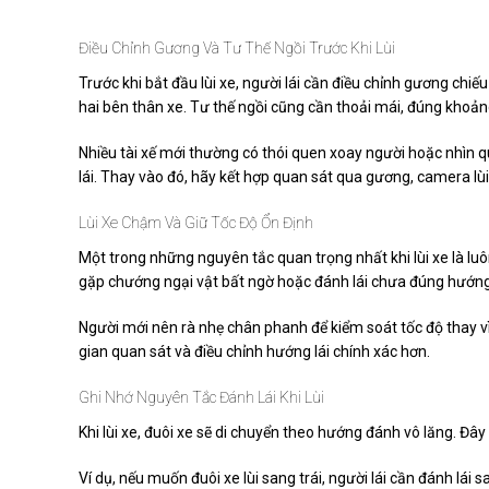
Điều Chỉnh Gương Và Tư Thế Ngồi Trước Khi Lùi
Trước khi bắt đầu lùi xe, người lái cần điều chỉnh gương chi
hai bên thân xe. Tư thế ngồi cũng cần thoải mái, đúng khoảng
Nhiều tài xế mới thường có thói quen xoay người hoặc nhìn q
lái. Thay vào đó, hãy kết hợp quan sát qua gương, camera lù
Lùi Xe Chậm Và Giữ Tốc Độ Ổn Định
Một trong những nguyên tắc quan trọng nhất khi lùi xe là luôn
gặp chướng ngại vật bất ngờ hoặc đánh lái chưa đúng hướng
Người mới nên rà nhẹ chân phanh để kiểm soát tốc độ thay vì 
gian quan sát và điều chỉnh hướng lái chính xác hơn.
Ghi Nhớ Nguyên Tắc Đánh Lái Khi Lùi
Khi lùi xe, đuôi xe sẽ di chuyển theo hướng đánh vô lăng. Đâ
Ví dụ, nếu muốn đuôi xe lùi sang trái, người lái cần đánh lái s