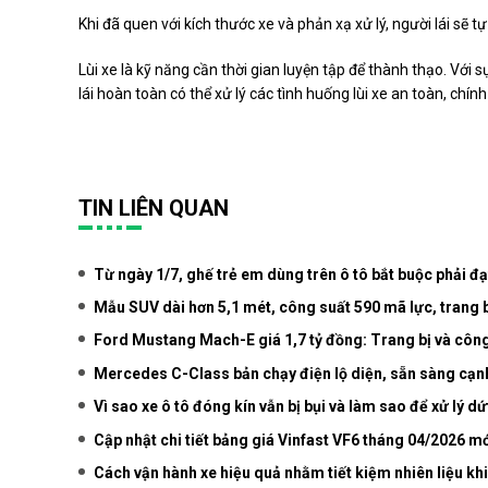
Khi đã quen với kích thước xe và phản xạ xử lý, người lái sẽ t
Lùi xe là kỹ năng cần thời gian luyện tập để thành thạo. Với
lái hoàn toàn có thể xử lý các tình huống lùi xe an toàn, chín
TIN LIÊN QUAN
Từ ngày 1/7, ghế trẻ em dùng trên ô tô bắt buộc phải đạ
Mẫu SUV dài hơn 5,1 mét, công suất 590 mã lực, trang bị
Ford Mustang Mach-E giá 1,7 tỷ đồng: Trang bị và côn
Mercedes C-Class bản chạy điện lộ diện, sẵn sàng cạn
Vì sao xe ô tô đóng kín vẫn bị bụi và làm sao để xử lý d
Cập nhật chi tiết bảng giá Vinfast VF6 tháng 04/2026 mớ
Cách vận hành xe hiệu quả nhằm tiết kiệm nhiên liệu kh