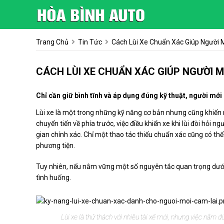
Trang Chủ
Tin Tức
Cách Lùi Xe Chuẩn Xác Giúp Người 
CÁCH LÙI XE CHUẨN XÁC GIÚP NGƯỜI M
Chỉ cần giữ bình tĩnh và áp dụng đúng kỹ thuật, người mới 
Lùi xe là một trong những kỹ năng cơ bản nhưng cũng khiến n
chuyển tiến về phía trước, việc điều khiển xe khi lùi đòi hỏi n
gian chính xác. Chỉ một thao tác thiếu chuẩn xác cũng có th
phương tiện.
Tuy nhiên, nếu nắm vững một số nguyên tắc quan trọng dưới đ
tình huống.
Lùi xe là thử thách với nhiều tài xế mới, nhưng việc nắm đú