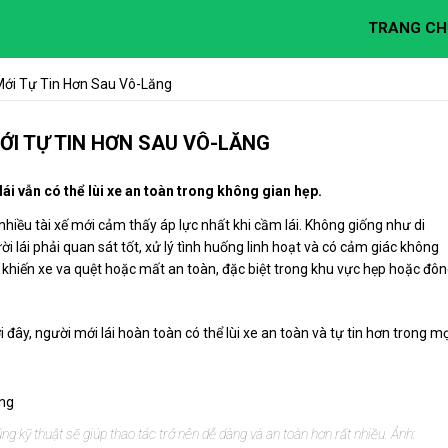
TRANG CH
Mới Tự Tin Hơn Sau Vô-Lăng
ỚI TỰ TIN HƠN SAU VÔ-LĂNG
lái vẫn có thể lùi xe an toàn trong không gian hẹp.
hiều tài xế mới cảm thấy áp lực nhất khi cầm lái. Không giống như di
gười lái phải quan sát tốt, xử lý tình huống linh hoạt và có cảm giác không
ể khiến xe va quệt hoặc mất an toàn, đặc biệt trong khu vực hẹp hoặc đô
ây, người mới lái hoàn toàn có thể lùi xe an toàn và tự tin hơn trong mọ
ng kỹ thuật sẽ giúp thao tác trở nên dễ dàng và an toàn hơn rất nhiều. Ảnh: