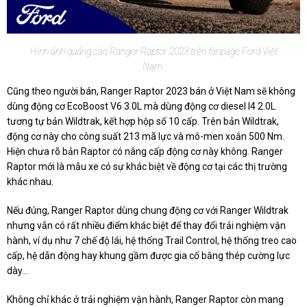
Hình ảnh quảng cáo Ranger Raptor 2023 trên fanpage Ford Việt
Nam.
Cũng theo người bán, Ranger Raptor 2023 bán ở Việt Nam sẽ không
dùng động cơ EcoBoost V6 3.0L mà dùng động cơ diesel I4 2.0L
tương tự bản Wildtrak, kết hợp hộp số 10 cấp. Trên bản Wildtrak,
động cơ này cho công suất 213 mã lực và mô-men xoắn 500 Nm.
Hiện chưa rõ bản Raptor có nâng cấp động cơ này không. Ranger
Raptor mới là mẫu xe có sự khác biệt về động cơ tại các thị trường
khác nhau.
Nếu đúng, Ranger Raptor dùng chung động cơ với Ranger Wildtrak
nhưng vẫn có rất nhiều điểm khác biệt để thay đổi trải nghiệm vận
hành, ví dụ như 7 chế độ lái, hệ thống Trail Control, hệ thống treo cao
cấp, hệ dẫn động hay khung gầm được gia cố bằng thép cường lực
dày...
Không chỉ khác ở trải nghiệm vận hành, Ranger Raptor còn mang