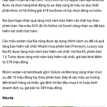
này, điểm nhấn là màn hình 10,25 inch hỗ trợ Apple CarPlay/Android
Auto và chức năng khởi động từ xa. Đây cũng là mẫu xe duy nhất
phân khúc có hệ thống giải trí 8 loa Bose và tùy chọn động cơ turbo.
Kia Sportage nhận quà tặng một năm bảo hiểm vật chất tùy theo
phiên bản. Hai mẫu SUV đô thị Seltos và Sonet cũng nhận ưu đãi bảo
hiểm vật chất một năm.
Các mẫu sedan của Kia cũng được áp dụng chính sách ưu đãi và quà
tặng bảo hiểm vật chất. Khách mua phiên bản Premium, Luxury của
Kia K5 được tặng một năm bảo hiểm vật chất. Với Kia K3, phiên bản
1.6 Turbo được tặng một năm bảo hiểm vật chất, giá bán khởi điểm
từ 579 triệu đồng.
Nhóm sedan và hatchback gồm Soluto và Morning cũng nhận mức
ưu đãi 10 triệu đồng tùy theo phiên bản. Đây là các mẫu xe hướng
đến khách hàng cá nhân, gia đình trẻ lần đầu mua ô tô hoặc kinh
doanh dịch vụ, giá bán từ 349 triệu đồng.
Mazda