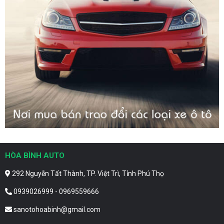
HÒA BÌNH AUTO
292 Nguyễn Tất Thành, TP. Việt Trì, Tỉnh Phú Thọ
0939026999 - 0969559666
sanotohoabinh@gmail.com