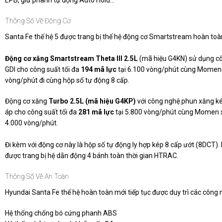
EPB, giữ phanh tự động Auto Hold…
Thông Số Về Động Cơ
Santa Fe thế hệ 5 được trang bị thế hệ động cơ Smartstream hoàn toà
Động cơ xăng Smartstream Theta III 2.5L
(mã hiệu G4KN) sử dụng cô
GDI cho công suất tối đa
194 mã lực
tại 6.100 vòng/phút cùng Momen
vòng/phút đi cùng hộp số tự động 8 cấp.
Động cơ xăng
Turbo 2.5L (mã hiệu G4KP)
với công nghệ phun xăng ké
áp cho công suất tối đa
281 mã lực
tại 5.800 vòng/phút cùng Momen 
4.000 vòng/phút.
Đi kèm với động cơ này là hộp số tự động ly hợp kép 8 cấp ướt (8DCT).
được trang bị hệ dẫn động 4 bánh toàn thời gian HTRAC.
Thông Số Về An Toàn
Hyundai Santa Fe thế hệ hoàn toàn mới tiếp tục được duy trì các công 
Hệ thống chống bó cứng phanh ABS