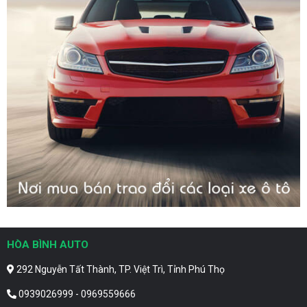
HÒA BÌNH AUTO
292 Nguyễn Tất Thành, TP. Việt Trì, Tỉnh Phú Thọ
0939026999 - 0969559666