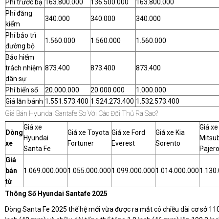
Phí trước bạ
163.800.000
136.500.000
163.800.000
Phí đăng
340.000
340.000
340.000
kiểm
Phí bảo trì
1.560.000
1.560.000
1.560.000
đường bộ
Bảo hiểm
trách nhiệm
873.400
873.400
873.400
dân sự
Phí biển số
20.000.000
20.000.000
1.000.000
Giá lăn bánh
1.551.573.400
1.524.273.400
1.532.573.400
Giá Bán Hyundai Santafe So Với Các Đối Thủ Ra Sao?
Giá xe
Giá xe
Dòng
Giá xe Toyota
Giá xe Ford
Giá xe Kia
Hyundai
Mitsub
xe
Fortuner
Everest
Sorento
Santa Fe
Pajero
Giá
bán
1.069.000.000
1.055.000.000
1.099.000.000
1.014.000.000
1.130
từ
Thông Số Hyundai Santafe 2025
Dòng Santa Fe 2025 thế hệ mới vừa được ra mắt có chiều dài cơ sở 110