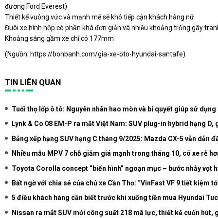
đương Ford Everest)
Thiết kế vuông vức và mạnh mẽ sẽ khó tiếp cận khách hàng nữ
Đuôi xe hình hộp có phần khá đơn giản và nhiều khoảng trống gây tra
Khoảng sáng gầm xe chỉ có 177mm
(Nguồn:
https://bonbanh.com/gia-xe-oto-hyundai-santafe
)
TIN LIÊN QUAN
Tuổi thọ lốp ô tô: Nguyên nhân hao mòn và bí quyết giúp sử dụng 
Lynk & Co 08 EM-P ra mắt Việt Nam: SUV plug-in hybrid hạng D, g
Bảng xếp hạng SUV hạng C tháng 9/2025: Mazda CX-5 vẫn dẫn đ
Nhiều mẫu MPV 7 chỗ giảm giá mạnh trong tháng 10, có xe rẻ hơ
Toyota Corolla concept “biến hình” ngoạn mục – bước nhảy vọt hư
Bất ngờ với chia sẻ của chủ xe Cần Thơ: “VinFast VF 9 tiết kiệm tớ
5 điều khách hàng cần biết trước khi xuống tiền mua Hyundai Tu
Nissan ra mắt SUV mới công suất 218 mã lực, thiết kế cuốn hút, 