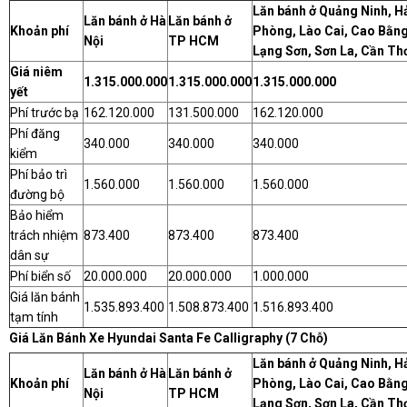
Lăn bánh ở Quảng Ninh, H
Lăn bánh ở Hà
Lăn bánh ở
Khoản phí
Phòng, Lào Cai, Cao Bằng
Nội
TP HCM
Lạng Sơn, Sơn La, Cần Th
Giá niêm
1.315.000.000
1.315.000.000
1.315.000.000
yết
Phí trước bạ
162.120.000
131.500.000
162.120.000
Phí đăng
340.000
340.000
340.000
kiểm
Phí bảo trì
1.560.000
1.560.000
1.560.000
đường bộ
Bảo hiểm
trách nhiệm
873.400
873.400
873.400
dân sự
Phí biển số
20.000.000
20.000.000
1.000.000
Giá lăn bánh
1.535.893.400
1.508.873.400
1.516.893.400
tạm tính
Giá Lăn Bánh Xe Hyundai Santa Fe Calligraphy (7 Chỗ)
Lăn bánh ở Quảng Ninh, H
Lăn bánh ở Hà
Lăn bánh ở
Khoản phí
Phòng, Lào Cai, Cao Bằng
Nội
TP HCM
Lạng Sơn, Sơn La, Cần Th