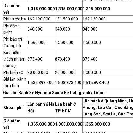
Giá niêm
1.315.000.000
1.315.000.000
1.315.000.000
yết
Phí trước bạ
162.120.000
131.500.000
162.120.000
Phí đăng
340.000
340.000
340.000
kiểm
Phí bảo trì
1.560.000
1.560.000
1.560.000
đường bộ
Bảo hiểm
trách nhiệm
873.400
873.400
873.400
dân sự
Phí biển số
20.000.000
20.000.000
1.000.000
Giá lăn bánh
1.535.893.400
1.508.873.400
1.516.893.400
tạm tính
Giá Lăn Bánh Xe Hyundai Santa Fe Calligraphy Tubor
Lăn bánh ở Quảng Ninh, H
Lăn bánh ở Hà
Lăn bánh ở
Khoản phí
Phòng, Lào Cai, Cao Bằng
Nội
TP HCM
Lạng Sơn, Sơn La, Cần Th
Giá niêm
1.365.000.000
1.365.000.000
1.365.000.000
yết