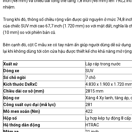
inch (48 mm) và chiều dài tổng thể tăng 1,8 inch (46 mm) lên 190,2 in
nhiệm.
Trong khi đó, thông số chiều rộng vẫn được giữ nguyên ở mức 74,8 i
của chiếc SUV mới cao 67,7 inch (1.720 mm) so với mặt đất, nghĩa là c
(10 mm) so với phiên bản cũ.
Bên cạnh đó, cột C mẫu xe có tay nắm ẩn giúp người dùng dễ sử dụng g
lại khi không dùng tới còn cửa hậu được thiết kế cho khả năng mở rộng 
Xuất xứ
Lắp ráp trong nước
Dòng xe
SUV
Số chỗ ngồi
7 chỗ
Kích thước DxRxC
4.830 x 1.900 x 1.720 m
Chiều dài cơ sở (mm)
2815 mm
Động cơ
Xăng 4 Xy lanh, tăng áp, 
Công suất cực đại (mã lực)
281
Mô men xoắn (Nm)
422
Hộp số
Ly hợp kép tự động 8 cấp
Hệ thống dẫn động
HTRAC
Mâm xe
21 inch