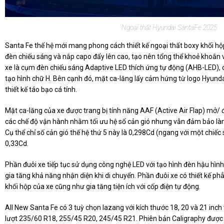
Ngoại thất Hyundai SantaFe 2025
Santa Fe thế hệ mới mang phong cách thiết kế ngoại thất boxy khối h
đèn chiếu sáng và nắp capo đẩy lên cao, tạo nên tổng thể khoẻ khoắn 
xe là cụm đèn chiếu sáng Adaptive LED thích ứng tự động (AHB-LED),
tạo hình chữ H. Bên cạnh đó, mặt ca-lăng lấy cảm hứng từ logo Hyund
thiết kế táo bạo cá tính.
Mặt ca-lăng của xe được trang bị tính năng AAF (Active Air Flap) mở/
các chế độ vận hành nhằm tối ưu hệ số cản gió nhưng vẫn đảm bảo là
Cụ thể chỉ số cản gió thế hệ thứ 5 này là 0,298Cd (ngang với một chiếc 
0,33Cd.
Phần đuôi xe tiếp tục sử dụng công nghệ LED với tạo hình đèn hậu hìn
gia tăng khả năng nhận diện khi di chuyển. Phần đuôi xe có thiết kế phẳ
khối hộp của xe cũng như gia tăng tiện ích với cốp điện tự động.
All New Santa Fe có 3 tuỳ chọn lazang với kích thước 18, 20 và 21 inch
lượt 235/60 R18, 255/45 R20, 245/45 R21. Phiên bản Caligraphy được 