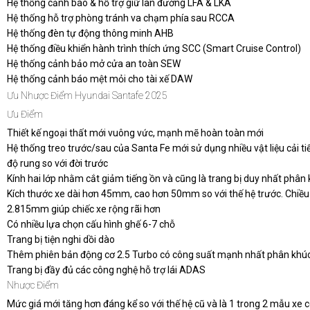
Hệ thống cảnh báo & hỗ trợ giữ làn đường LFA & LKA
Hệ thống hỗ trợ phòng tránh va chạm phía sau RCCA
Hệ thống đèn tự động thông minh AHB
Hệ thống điều khiển hành trình thích ứng SCC (Smart Cruise Control)
Hệ thống cảnh bảo mở cửa an toàn SEW
Hệ thống cảnh báo mệt mỏi cho tài xế DAW
Ưu Nhược Điểm Hyundai Santafe 2025
Ưu Điểm
Thiết kế ngoại thất mới vuông vức, mạnh mẽ hoàn toàn mới
Hệ thống treo trước/sau của Santa Fe mới sử dụng nhiều vật liệu cải ti
độ rung so với đời trước
Kính hai lớp nhằm cắt giảm tiếng ồn và cũng là trang bị duy nhất phân
Kích thước xe dài hơn 45mm, cao hơn 50mm so với thế hệ trước. Chiều
2.815mm giúp chiếc xe rộng rãi hơn
Có nhiều lựa chọn cấu hình ghế 6-7 chỗ
Trang bị tiện nghi dồi dào
Thêm phiên bản động cơ 2.5 Turbo có công suất mạnh nhất phân khú
Trang bị đầy đủ các công nghệ hỗ trợ lái ADAS
Nhược Điểm
Mức giá mới tăng hơn đáng kể so với thế hệ cũ và là 1 trong 2 mẫu xe 