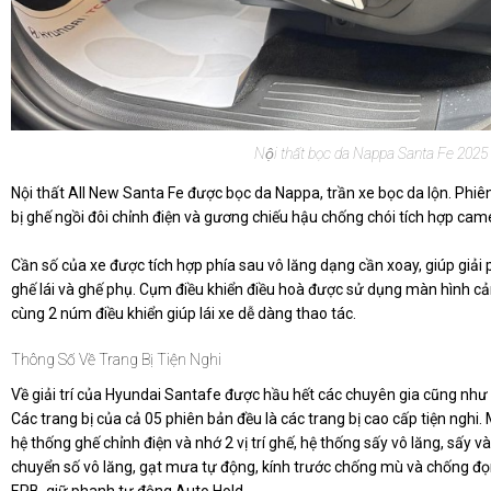
Nội thất bọc da Nappa Santa Fe 2025
Nội thất All New Santa Fe được bọc da Nappa, trần xe bọc da lộn. Phiê
bị ghế ngồi đôi chỉnh điện và gương chiếu hậu chống chói tích hợp cam
Cần số của xe được tích hợp phía sau vô lăng dạng cần xoay, giúp giải 
ghế lái và ghế phụ. Cụm điều khiển điều hoà được sử dụng màn hình cả
cùng 2 núm điều khiển giúp lái xe dễ dàng thao tác.
Thông Số Về Trang Bị Tiện Nghi
Về giải trí của Hyundai Santafe được hầu hết các chuyên gia cũng như 
Các trang bị của cả 05 phiên bản đều là các trang bị cao cấp tiện nghi. Mô
hệ thống ghế chỉnh điện và nhớ 2 vị trí ghế, hệ thống sấy vô lăng, sấy v
chuyển số vô lăng, gạt mưa tự động, kính trước chống mù và chống đọ