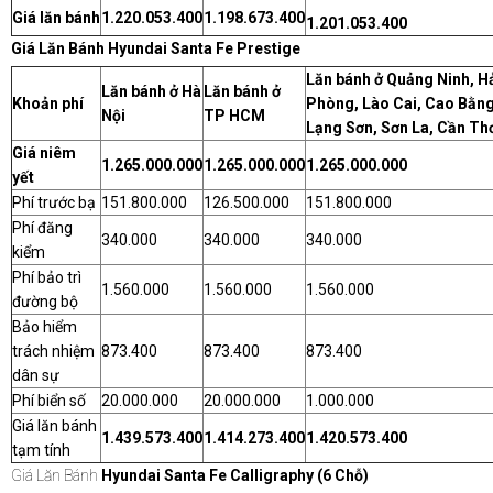
Giá lăn bánh
1.220.053.400
1.198.673.400
1.201.053.400
Giá Lăn Bánh Hyundai Santa Fe Prestige
Lăn bánh ở Quảng Ninh, H
Lăn bánh ở Hà
Lăn bánh ở
Khoản phí
Phòng, Lào Cai, Cao Bằng
Nội
TP HCM
Lạng Sơn, Sơn La, Cần Th
Giá niêm
1.265.000.000
1.265.000.000
1.265.000.000
yết
Phí trước bạ
151.800.000
126.500.000
151.800.000
Phí đăng
340.000
340.000
340.000
kiểm
Phí bảo trì
1.560.000
1.560.000
1.560.000
đường bộ
Bảo hiểm
trách nhiệm
873.400
873.400
873.400
dân sự
Phí biển số
20.000.000
20.000.000
1.000.000
Giá lăn bánh
1.439.573.400
1.414.273.400
1.420.573.400
tạm tính
Giá Lăn Bánh
Hyundai Santa Fe Calligraphy (6 Chỗ)