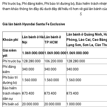
Phí trước bạ, Phí đăng kiểm, Phí bảo trì đường bộ, Bảo hiểm trách nhiệm
tham khảo thông tin đầy đủ dưới đây để hiểu rõ hơn về giá lăn bánh c
5.
Giá lăn bánh Hyundai Santa Fe Exclusive
Lăn bánh ở Quảng Ninh, H
Lăn bánh ở Hà
Lăn bánh ở
Khoản phí
Phòng, Lào Cai, Cao Bằng
Nội
TP HCM
Lạng Sơn, Sơn La, Cần Th
Giá niêm
1.069.000.000
1.069.000.000
1.069.000.000
yết
Phí trước bạ
128.280.000
106.200.000
128.280.000
Phí đăng
340.000
340.000
340.000
kiểm
Phí bảo trì
1.560.000
1.560.000
1.560.000
đường bộ
Bảo hiểm
trách nhiệm
873.400
873.400
873.400
dân sự
Phí biển số
20.000.000
20.000.000
1.000.000